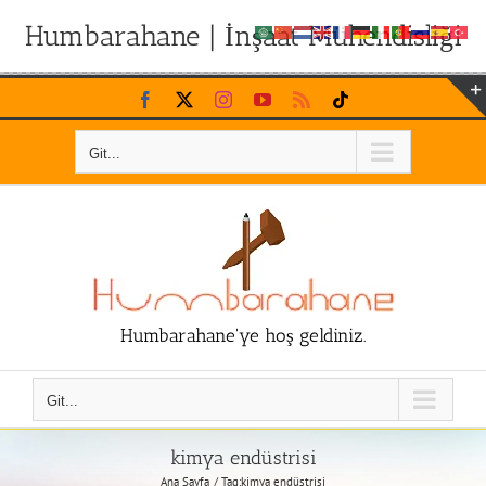
Humbarahane | İnşaat Mühendisliği
Skip
Facebook
X
Instagram
YouTube
Rss
Tiktok
to
content
Git...
Humbarahane'ye hoş geldiniz.
Git...
kimya endüstrisi
Ana Sayfa
Tag:
kimya endüstrisi