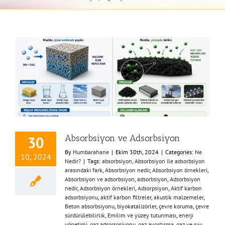
Absorbsiyon ve Adsorbsiyon
30
By
Humbarahane
|
Ekim 30th, 2024
|
Categories:
Ne
10, 2024
Nedir?
|
Tags:
absorbsiyon
,
Absorbsiyon ile adsorbsiyon
arasındaki fark
,
Absorbsiyon nedir
,
Absorbsiyon örnekleri
,
Absorbsiyon ve adsorbsiyon
,
adsorbsiyon
,
Adsorbsiyon
nedir
,
Adsorbsiyon örnekleri
,
Adsorpsiyon
,
Aktif karbon
adsorbsiyonu
,
aktif karbon filtreler
,
akustik malzemeler
,
Beton absorbsiyonu
,
biyokatalizörler
,
çevre koruma
,
çevre
sürdürülebilirlik
,
Emilim ve yüzey tutunması
,
enerji
yönetimi
,
gaz adsorspsiyonu
,
gaz ayrıştırma
,
gaz ve sıvı