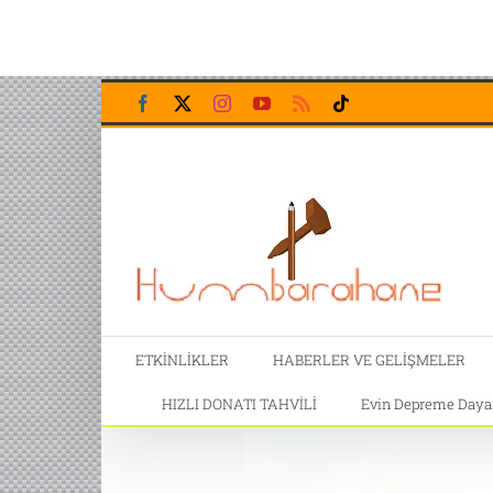
Skip
Facebook
X
Instagram
YouTube
Rss
Tiktok
to
content
ETKİNLİKLER
HABERLER VE GELİŞMELER
HIZLI DONATI TAHVİLİ
Evin Depreme Dayanı