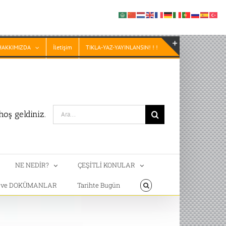
HAKKIMIZDA
İletişim
TIKLA-YAZ-YAYINLANSIN! ! !
Toggle
Sliding
Bar
Area
Search
oş geldiniz.
for:
NE NEDİR?
ÇEŞİTLİ KONULAR
T ve DOKÜMANLAR
Tarihte Bugün