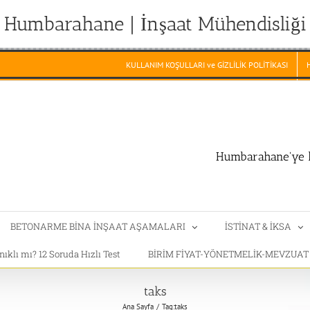
Humbarahane | İnşaat Mühendisliği
KULLANIM KOŞULLARI ve GİZLİLİK POLİTİKASI
Humbarahane'ye h
BETONARME BİNA İNŞAAT AŞAMALARI
İSTİNAT & İKSA
klı mı? 12 Soruda Hızlı Test
BİRİM FİYAT-YÖNETMELİK-MEVZUA
taks
Ana Sayfa
Tag:
taks