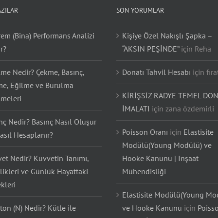
AZILAR
SON YORUMLAR
em (Bina) Performans Analizi
Kişiye Özel Nakışlı Şapka –
r?
“AKSIN PEŞİNDE”
için
Reha
lme Nedir? Çekme, Basınç,
Donatı Tahvil Hesabı
için
fıra
e, Eğilme ve Burulma
KİRİŞSİZ RADYE TEMEL DON
lmeleri
İMALATI
için
zana özdemirli
nç Nedir? Basınç Nasıl Oluşur
Poisson Oranı
için
Elastisite
asıl Hesaplanır?
Modülü(Young Modülü) ve
et Nedir? Kuvvetin Tanımı,
Hooke Kanunu | İnşaat
likleri ve Günlük Hayattaki
Mühendisliği
kleri
Elastisite Modülü(Young Mo