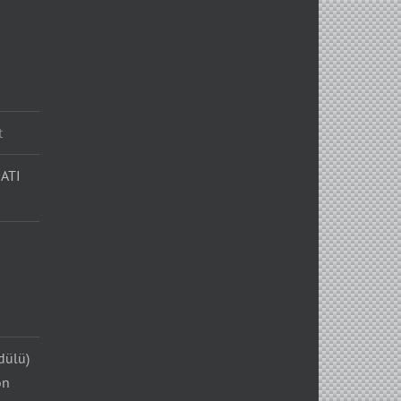
t
ATI
dülü)