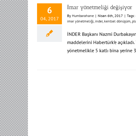
İmar yönetmeliği değişiyor
6
By
Humbarahane
|
Nisan 6th, 2017
|
Tags:
04, 2017
imar yönetmeliği
,
inder
,
kentsel dönüşüm
,
pl
İNDER Başkanı Nazmi Durbakayım,
maddelerini Habertürk’e açıkladı. 
yönetmelikle 5 katlı bina yerine 3