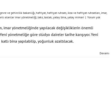
çevre ve şehircilik bakanlığı
,
hafriyat
,
hafriyat ruhsatı
,
iksa ve hafriyat ruhsatları
,
imar
,
anlı alanlar imar yönetmeliği
,
taks
,
taslak
,
yatay bina
,
yatay mimari
|
Yorum yok
 imar yönetmeliğinde yapılacak değişikliklerin önemli
Yeni yönetmeliğe göre stüdyo daireler tarihe karışıyor. Yeni
 katlı bina yapılabilip, yoğunluk azaltılacak.
Devamı