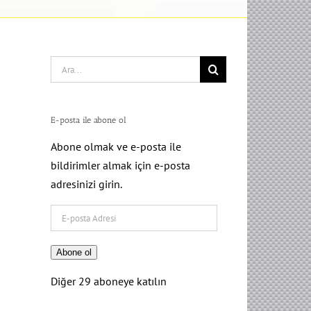
Search
for:
E-posta ile abone ol
Abone olmak ve e-posta ile
bildirimler almak için e-posta
adresinizi girin.
E-
posta
Adresi
Abone ol
Diğer 29 aboneye katılın