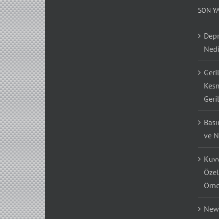
SON Y
Depr
Nedi
Geri
Kesm
Geri
Bası
ve N
Kuvv
Özel
Örne