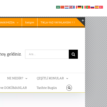
HAKKIMIZDA
İletişim
TIKLA-YAZ-YAYINLANSIN! ! !
Toggle
Sliding
Bar
Area
Search
oş geldiniz.
for:
NE NEDİR?
ÇEŞİTLİ KONULAR
T ve DOKÜMANLAR
Tarihte Bugün