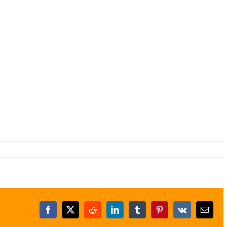
Facebook
X
Reddit
LinkedIn
Tumblr
Pinterest
Vk
E-
posta