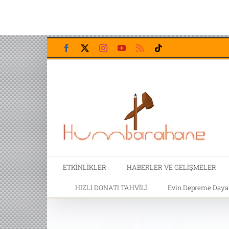
Skip
Facebook
X
Instagram
YouTube
Rss
Tiktok
to
content
ETKİNLİKLER
HABERLER VE GELİŞMELER
HIZLI DONATI TAHVİLİ
Evin Depreme Dayanı