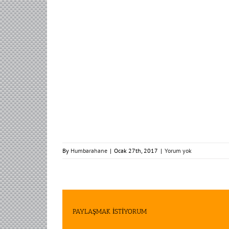
By
Humbarahane
|
Ocak 27th, 2017
|
Yorum yok
PAYLAŞMAK İSTİYORUM