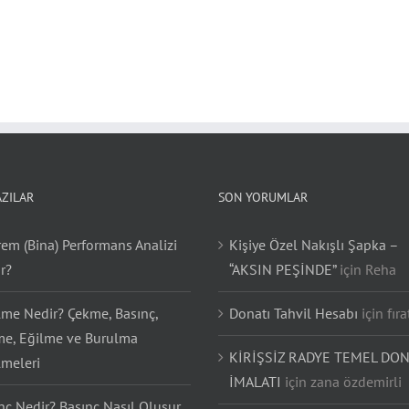
AZILAR
SON YORUMLAR
em (Bina) Performans Analizi
Kişiye Özel Nakışlı Şapka –
r?
“AKSIN PEŞİNDE”
için
Reha
lme Nedir? Çekme, Basınç,
Donatı Tahvil Hesabı
için
fıra
e, Eğilme ve Burulma
KİRİŞSİZ RADYE TEMEL DON
lmeleri
İMALATI
için
zana özdemirli
nç Nedir? Basınç Nasıl Oluşur