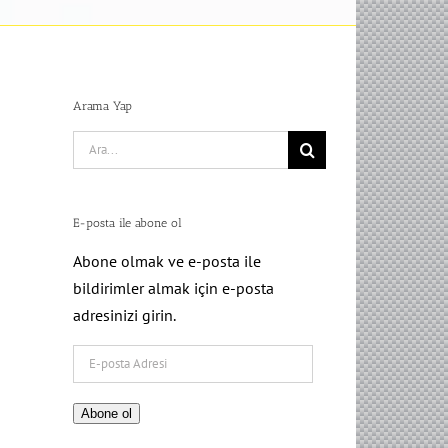
Arama Yap
Search
for:
E-posta ile abone ol
Abone olmak ve e-posta ile
bildirimler almak için e-posta
adresinizi girin.
E-
posta
Adresi
Abone ol