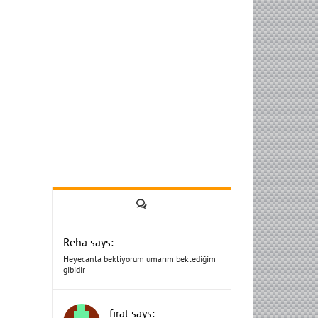
Yorum
Reha says:
Heyecanla bekliyorum umarım beklediğim
gibidir
fırat says: