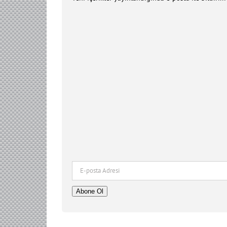
E-
posta
Adresi
Abone Ol