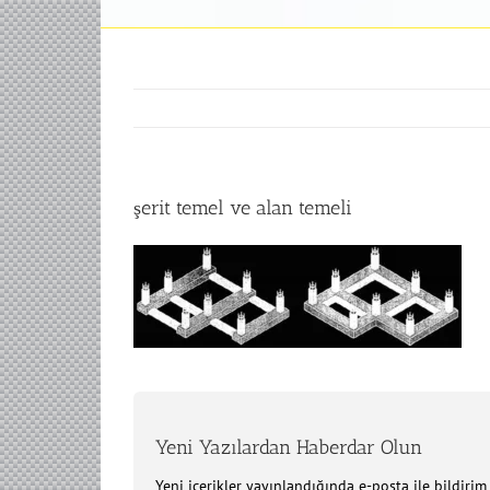
şerit temel ve alan temeli
Yeni Yazılardan Haberdar Olun
Yeni içerikler yayınlandığında e-posta ile bildiri