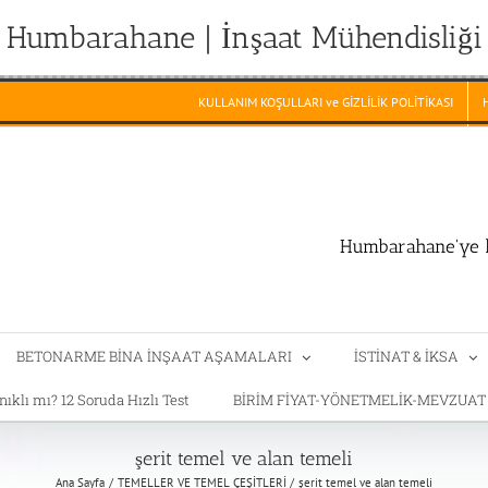
Humbarahane | İnşaat Mühendisliği
KULLANIM KOŞULLARI ve GİZLİLİK POLİTİKASI
Humbarahane'ye h
BETONARME BİNA İNŞAAT AŞAMALARI
İSTİNAT & İKSA
klı mı? 12 Soruda Hızlı Test
BİRİM FİYAT-YÖNETMELİK-MEVZUA
şerit temel ve alan temeli
Ana Sayfa
TEMELLER VE TEMEL ÇEŞİTLERİ
şerit temel ve alan temeli