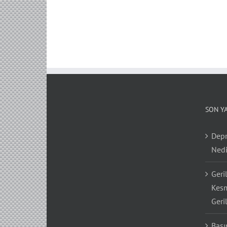
SON Y
Depr
Nedi
Geri
Kesm
Geri
Bası