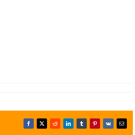
Facebook
X
Reddit
LinkedIn
Tumblr
Pinterest
Vk
E-
posta