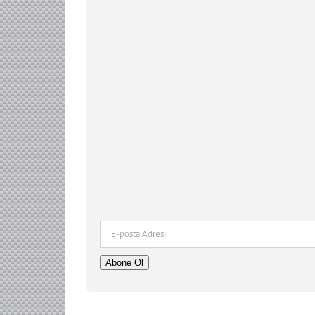
E-
posta
Adresi
Abone Ol