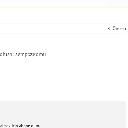
Önceki
m ulusal sempozyumu
m almak için abone olun.