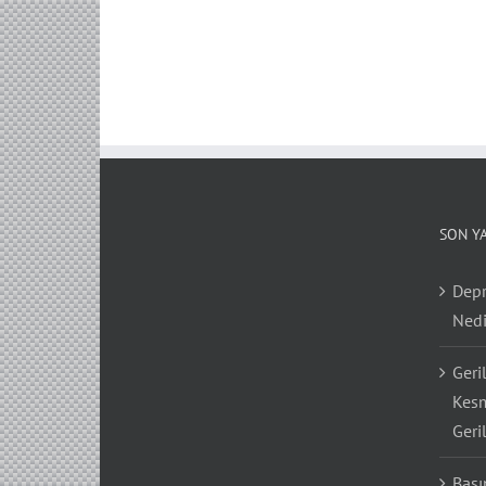
SON Y
Depr
Nedi
Geri
Kesm
Geri
Bası