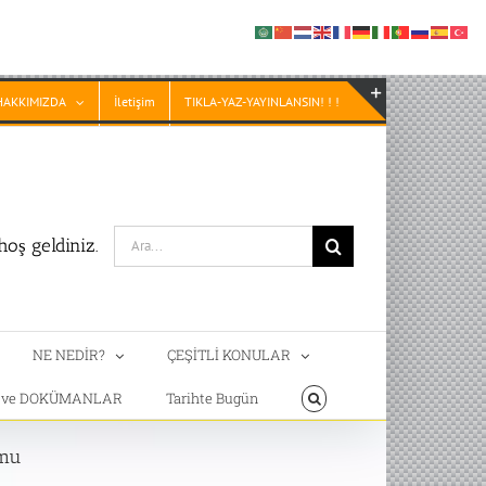
HAKKIMIZDA
İletişim
TIKLA-YAZ-YAYINLANSIN! ! !
Toggle
Sliding
Bar
Area
Search
oş geldiniz.
for:
NE NEDİR?
ÇEŞİTLİ KONULAR
T ve DOKÜMANLAR
Tarihte Bugün
umu