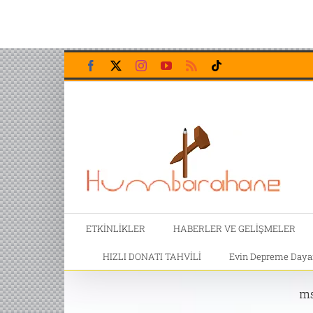
Skip
Facebook
X
Instagram
YouTube
Rss
Tiktok
to
content
ETKİNLİKLER
HABERLER VE GELİŞMELER
HIZLI DONATI TAHVİLİ
Evin Depreme Dayanı
ms