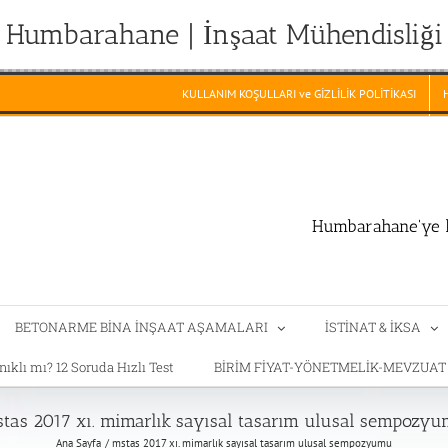
Humbarahane | İnşaat Mühendisliği
KULLANIM KOŞULLARI ve GİZLİLİK POLİTİKASI
Humbarahane'ye h
BETONARME BİNA İNŞAAT AŞAMALARI
İSTİNAT & İKSA
klı mı? 12 Soruda Hızlı Test
BİRİM FİYAT-YÖNETMELİK-MEVZUA
tas 2017 xı. mimarlık sayısal tasarım ulusal sempozy
Ana Sayfa
mstas 2017 xı. mimarlık sayısal tasarım ulusal sempozyumu