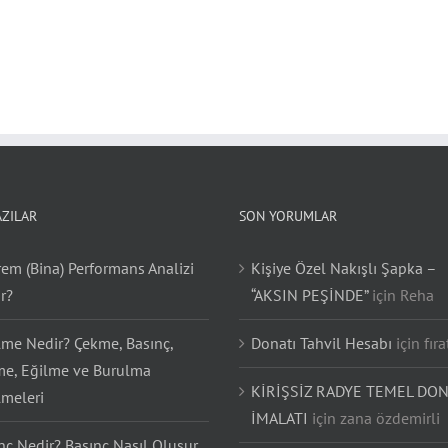
AZILAR
SON YORUMLAR
em (Bina) Performans Analizi
Kişiye Özel Nakışlı Şapka –
r?
“AKSIN PEŞİNDE”
için
Reha
lme Nedir? Çekme, Basınç,
Donatı Tahvil Hesabı
için
fıra
e, Eğilme ve Burulma
KİRİŞSİZ RADYE TEMEL DON
lmeleri
İMALATI
için
zana özdemirli
nç Nedir? Basınç Nasıl Oluşur