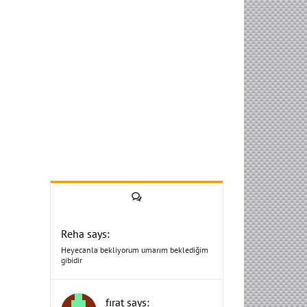
Yorum
Reha says:
Heyecanla bekliyorum umarım beklediğim
gibidir
fırat says: