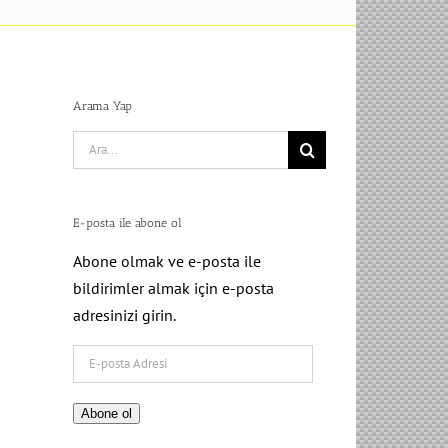
Arama Yap
Search
for:
E-posta ile abone ol
Abone olmak ve e-posta ile
bildirimler almak için e-posta
adresinizi girin.
E-
posta
Adresi
Abone ol