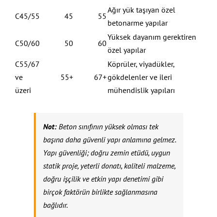
Ağır yük taşıyan özel
C45/55
45
55
betonarme yapılar
Yüksek dayanım gerektiren
C50/60
50
60
özel yapılar
C55/67
Köprüler, viyadükler,
ve
55+
67+
gökdelenler ve ileri
üzeri
mühendislik yapıları
Not:
Beton sınıfının yüksek olması tek
başına daha güvenli yapı anlamına gelmez.
Yapı güvenliği; doğru zemin etüdü, uygun
statik proje, yeterli donatı, kaliteli malzeme,
doğru işçilik ve etkin yapı denetimi gibi
birçok faktörün birlikte sağlanmasına
bağlıdır.