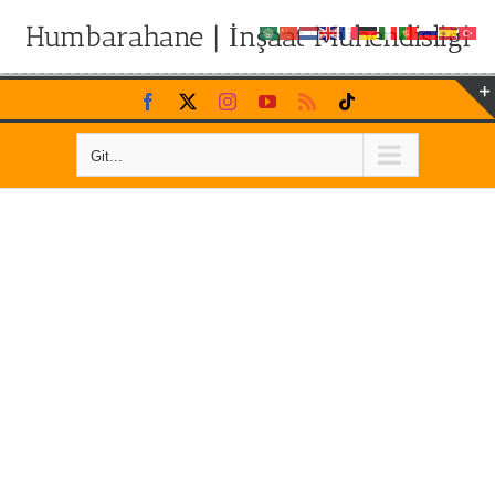
Humbarahane | İnşaat Mühendisliği
Skip
Facebook
X
Instagram
YouTube
Rss
Tiktok
to
content
Git...