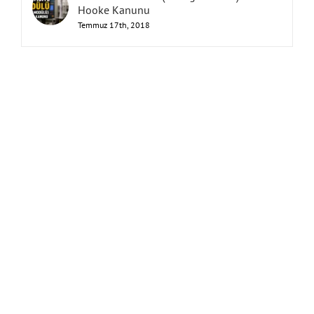
Hooke Kanunu
Temmuz 17th, 2018