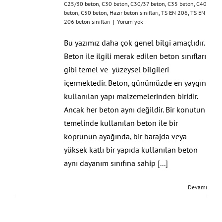
C25/30 beton
,
C30 beton
,
C30/37 beton
,
C35 beton
,
C40
beton
,
C50 beton
,
Hazır beton sınıfları
,
TS EN 206
,
TS EN
206 beton sınıfları
|
Yorum yok
Bu yazımız daha çok genel bilgi amaçlıdır.
Beton ile ilgili merak edilen beton sınıfları
gibi temel ve yüzeysel bilgileri
içermektedir. Beton, günümüzde en yaygın
kullanılan yapı malzemelerinden biridir.
Ancak her beton aynı değildir. Bir konutun
temelinde kullanılan beton ile bir
köprünün ayağında, bir barajda veya
yüksek katlı bir yapıda kullanılan beton
aynı dayanım sınıfına sahip
[...]
Devamı