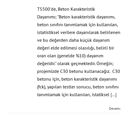
TS500'de, Beton Karakteristik
Dayanımı; "Beton karakteristik dayanımı,
beton sınıfını tanımlamak için kullanılan,
istatistiksel verilere dayanılarak belirlenen
ve bu değerden daha küçük dayanım
değeri elde edilmesi olasılığı, belirli bir
oran olan (genelde %10) dayanım
değeridir." olarak geçmektedir. Örneğin;
projemizde C30 betonu kullanacağız. C30
betonu için, beton karakteristik dayanımı
(fck), yapılan testler sonucu, beton sınıfını
tanımlamak için kullanılan, istatiksel
[...]
Devamı