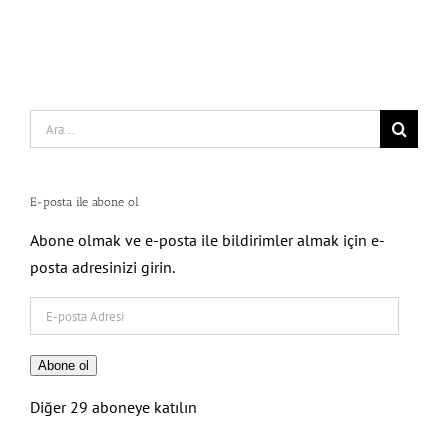
Search
for:
E-posta ile abone ol
Abone olmak ve e-posta ile bildirimler almak için e-
posta adresinizi girin.
E-
posta
Adresi
Abone ol
Diğer 29 aboneye katılın