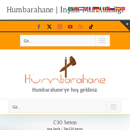
Humbarahane | İnşaat Mühendisliği
Skip
Facebook
X
Instagram
YouTube
Rss
Tiktok
to
content
Git...
Humbarahane'ye hoş geldiniz.
Git...
C30 beton
Ana Sayfa
Tag:
C30 beton