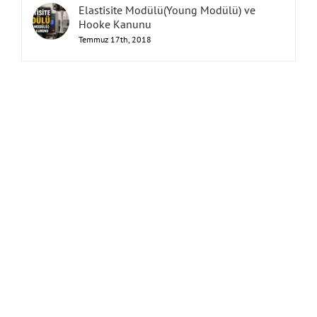
Elastisite Modülü(Young Modülü) ve
Hooke Kanunu
Temmuz 17th, 2018