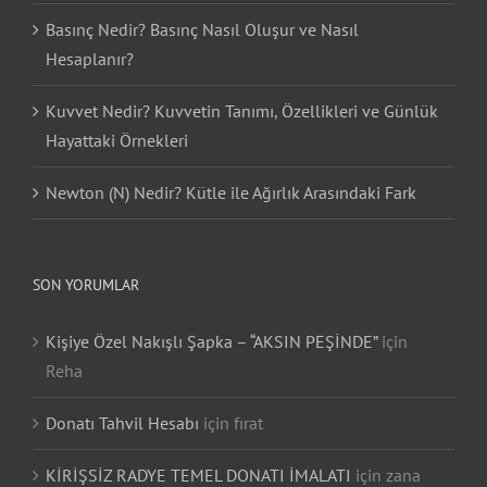
Basınç Nedir? Basınç Nasıl Oluşur ve Nasıl
Hesaplanır?
Kuvvet Nedir? Kuvvetin Tanımı, Özellikleri ve Günlük
Hayattaki Örnekleri
Newton (N) Nedir? Kütle ile Ağırlık Arasındaki Fark
SON YORUMLAR
Kişiye Özel Nakışlı Şapka – “AKSIN PEŞİNDE”
için
Reha
Donatı Tahvil Hesabı
için
fırat
KİRİŞSİZ RADYE TEMEL DONATI İMALATI
için
zana