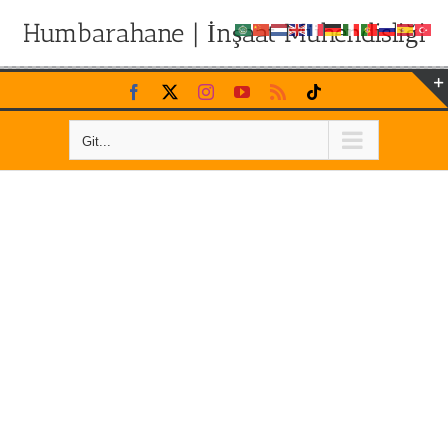
Humbarahane | İnşaat Mühendisliği
Skip
Facebook
X
Instagram
YouTube
Rss
Tiktok
to
content
Git...