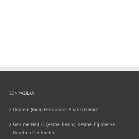
SON YAZILAR
Deprem (Bina) Performans Analizi Nedir?
Gerilme Nedir? Çekme, Basınç, Kesme, Eğilme ve
Burulma Gerilmeleri