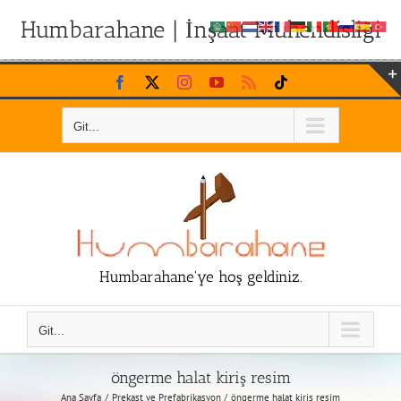
Humbarahane | İnşaat Mühendisliği
Skip
Facebook
X
Instagram
YouTube
Rss
Tiktok
to
content
Git...
Humbarahane'ye hoş geldiniz.
Git...
öngerme halat kiriş resim
Ana Sayfa
Prekast ve Prefabrikasyon
öngerme halat kiriş resim