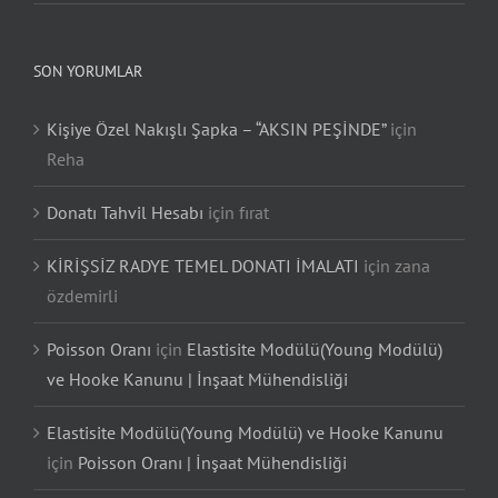
SON YORUMLAR
Kişiye Özel Nakışlı Şapka – “AKSIN PEŞİNDE”
için
Reha
Donatı Tahvil Hesabı
için
fırat
KİRİŞSİZ RADYE TEMEL DONATI İMALATI
için
zana
özdemirli
Poisson Oranı
için
Elastisite Modülü(Young Modülü)
ve Hooke Kanunu | İnşaat Mühendisliği
Elastisite Modülü(Young Modülü) ve Hooke Kanunu
için
Poisson Oranı | İnşaat Mühendisliği