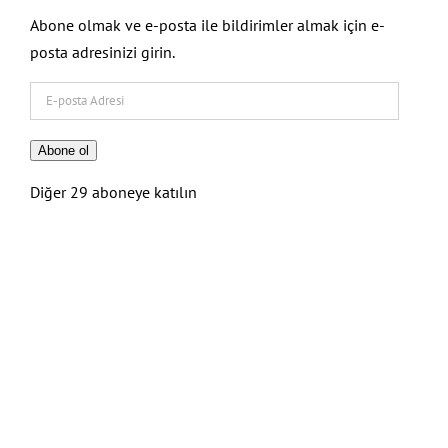
Abone olmak ve e-posta ile bildirimler almak için e-
posta adresinizi girin.
E-
posta
Adresi
Abone ol
Diğer 29 aboneye katılın