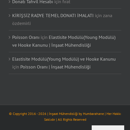
Donatı Tahvil Hesabı
için
fırat
KİRİŞSİZ RADYE TEMEL DONATI İMALATI
için
zana
özdemirli
Poisson Oranı
için
Elastisite Modülü(Young Modülü)
ve Hooke Kanunu | İnşaat Mühendisliği
Elastisite Modülü(Young Modülü) ve Hooke Kanunu
için
Poisson Oranı | İnşaat Mühendisliği
© Copyright 2016 -
2026
| İnşaat Mühendisliği by
Humbarahane
| Her Hakkı
Saklıdır | All Rights Reserved