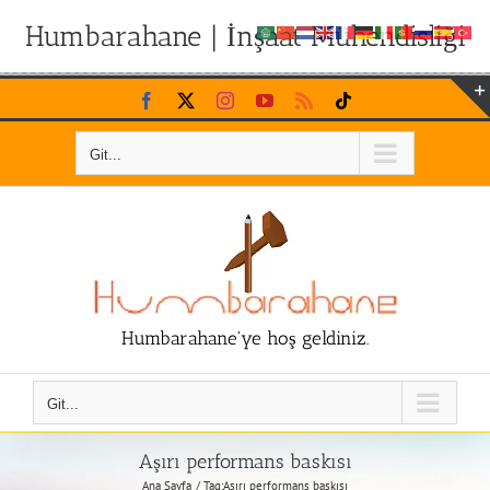
Humbarahane | İnşaat Mühendisliği
Skip
Facebook
X
Instagram
YouTube
Rss
Tiktok
to
content
Git...
Humbarahane'ye hoş geldiniz.
Git...
Aşırı performans baskısı
Ana Sayfa
Tag:
Aşırı performans baskısı