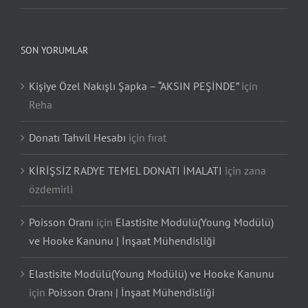
SON YORUMLAR
Kişiye Özel Nakışlı Şapka – “AKSIN PEŞİNDE”
için
Reha
Donatı Tahvil Hesabı
için
fırat
KİRİŞSİZ RADYE TEMEL DONATI İMALATI
için
zana
özdemirli
Poisson Oranı
için
Elastisite Modülü(Young Modülü)
ve Hooke Kanunu | İnşaat Mühendisliği
Elastisite Modülü(Young Modülü) ve Hooke Kanunu
için
Poisson Oranı | İnşaat Mühendisliği