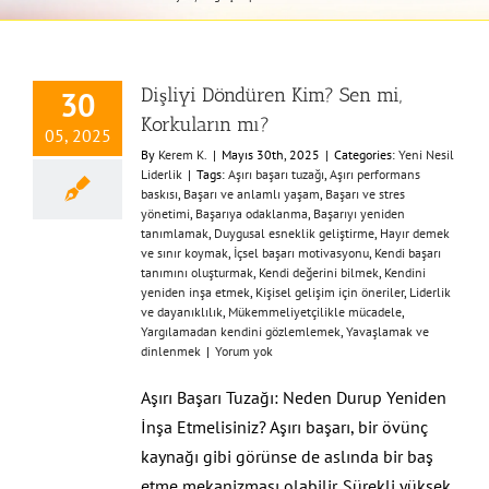
Dişliyi Döndüren Kim? Sen mi,
30
Korkuların mı?
05, 2025
By
Kerem K.
|
Mayıs 30th, 2025
|
Categories:
Yeni Nesil
Liderlik
|
Tags:
Aşırı başarı tuzağı
,
Aşırı performans
baskısı
,
Başarı ve anlamlı yaşam
,
Başarı ve stres
yönetimi
,
Başarıya odaklanma
,
Başarıyı yeniden
tanımlamak
,
Duygusal esneklik geliştirme
,
Hayır demek
ve sınır koymak
,
İçsel başarı motivasyonu
,
Kendi başarı
tanımını oluşturmak
,
Kendi değerini bilmek
,
Kendini
yeniden inşa etmek
,
Kişisel gelişim için öneriler
,
Liderlik
ve dayanıklılık
,
Mükemmeliyetçilikle mücadele
,
Yargılamadan kendini gözlemlemek
,
Yavaşlamak ve
dinlenmek
|
Yorum yok
Aşırı Başarı Tuzağı: Neden Durup Yeniden
İnşa Etmelisiniz? Aşırı başarı, bir övünç
kaynağı gibi görünse de aslında bir baş
etme mekanizması olabilir. Sürekli yüksek