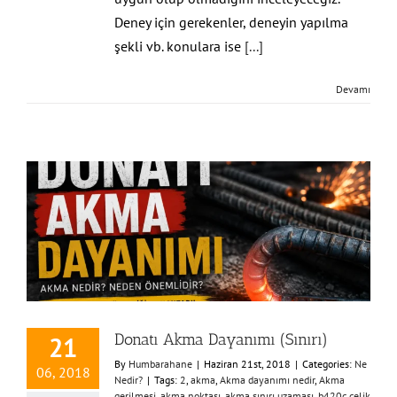
Deney için gerekenler, deneyin yapılma
şekli vb. konulara ise
[...]
Devamı
Donatı Akma Dayanımı (Sınırı)
21
By
Humbarahane
|
Haziran 21st, 2018
|
Categories:
Ne
06, 2018
Nedir?
|
Tags:
2
,
akma
,
Akma dayanımı nedir
,
Akma
gerilmesi
,
akma noktası
,
akma sınırı uzaması
,
b420c çelik