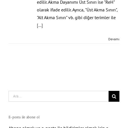
edilir. Akma Dayanımı Üst Sınırı ise "ReH"
olarak ifade edilir. Ayrıca, "Üst Akma Sınırı",
"Alt Akma Sınırı" vb. gibi diğer terimler ile
[...]
Devamı
Search
for:
E-posta ile abone ol
Abone olmak ve e-posta ile bildirimler almak için e-