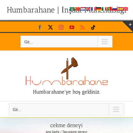
Humbarahane | İnşaat Mühendisliği
Skip
Facebook
X
Instagram
YouTube
Rss
Tiktok
to
content
Git...
Humbarahane'ye hoş geldiniz.
Git...
çekme deneyi
Ana Sayfa
Tag:
çekme deneyi