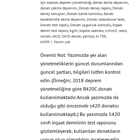
için esaslar
,
deprem yönetmeliği
,
donatı akma dayanımı
,
donatı çekme dayanımı
,
Donatı deney raporu
,
Donatı
deney sonuçları
,
Donatı kalite kontrolü
,
donatı
karakteristik akma dayanımı
,
Donatı laboratuvar testi
,
Donatı test raporu
,
Donatı uygunluk kontrolü
,
İnşaat
demiri test raporu
,
kg/m
,
kopma uzaması
,
n/mm2
,
react
,
renom
,
s420
,
S420 donatı
,
şantiye
,
ts 708
,
ts500
|
Yorum yok
Önemli Not: Yazımızda yer alan
yönetmeliklerin güncel durumlarından
güncel şartları, bilgileri lütfen kontrol
edin. (Örneğin; 2018 deprem
yönetmeliğine göre B420C donatı
kullanılmaktadır. Ancak yazımızda da
olduğu gibi öncesinde s420 donatısı
kullanılmaktaydı.) Bu yazımızda S420
sınıfı inşaat demirinin test raporunu
gözlemleyerek, kullanılan donatıların
uygun olup olmadığını inceleyeceğiz.