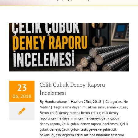
Çelik Çubuk Deney Raporu
23
İncelemesi
06, 2018
By
Humbarahane
|
Haziran 23rd, 2018
|
Categories:
Ne
Nedir?
|
Tags:
akma dayanımı
,
akma sınırı
,
anma kütlesi
,
Beton çeliği deney raporu
,
beton çelik çubuk deney
raporu
,
çekme dayanımı
,
çekme deneyi
,
Çelik çubuk
deney raporu
,
Çelik çubuk deney raporu incelemesi
,
Çelik
çubuk deneyi
,
Çelik çubuk testi
,
çevre ve şehircilik
bakanlığı
,
çsb
,
deprem etkisi altında binaların tasarımı