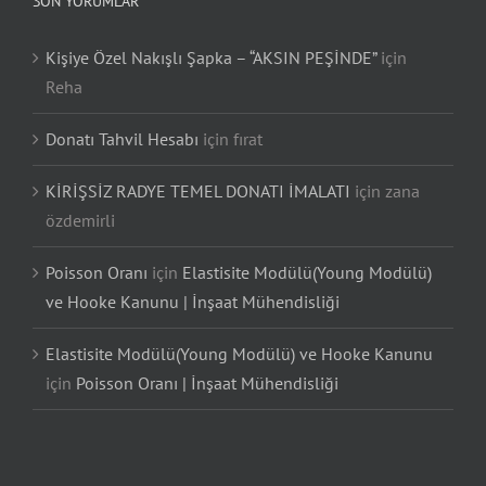
SON YORUMLAR
Kişiye Özel Nakışlı Şapka – “AKSIN PEŞİNDE”
için
Reha
Donatı Tahvil Hesabı
için
fırat
KİRİŞSİZ RADYE TEMEL DONATI İMALATI
için
zana
özdemirli
Poisson Oranı
için
Elastisite Modülü(Young Modülü)
ve Hooke Kanunu | İnşaat Mühendisliği
Elastisite Modülü(Young Modülü) ve Hooke Kanunu
için
Poisson Oranı | İnşaat Mühendisliği