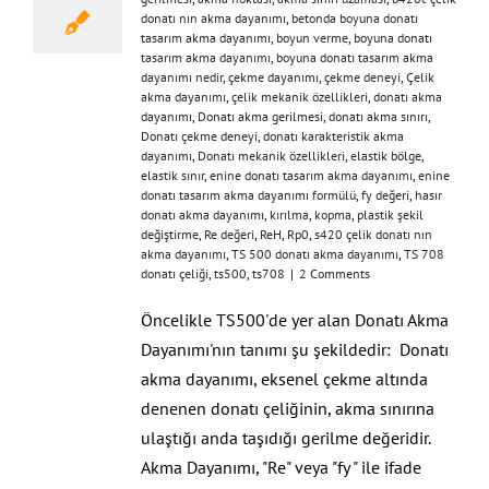
donatı nın akma dayanımı
,
betonda boyuna donatı
tasarım akma dayanımı
,
boyun verme
,
boyuna donatı
tasarım akma dayanımı
,
boyuna donatı tasarım akma
dayanımı nedir
,
çekme dayanımı
,
çekme deneyi
,
Çelik
akma dayanımı
,
çelik mekanik özellikleri
,
donatı akma
dayanımı
,
Donatı akma gerilmesi
,
donatı akma sınırı
,
Donatı çekme deneyi
,
donatı karakteristik akma
dayanımı
,
Donatı mekanik özellikleri
,
elastik bölge
,
elastik sınır
,
enine donatı tasarım akma dayanımı
,
enine
donatı tasarım akma dayanımı formülü
,
fy değeri
,
hasır
donatı akma dayanımı
,
kırılma
,
kopma
,
plastik şekil
değiştirme
,
Re değeri
,
ReH
,
Rp0
,
s420 çelik donatı nın
akma dayanımı
,
TS 500 donatı akma dayanımı
,
TS 708
donatı çeliği
,
ts500
,
ts708
|
2 Comments
Öncelikle TS500'de yer alan Donatı Akma
Dayanımı'nın tanımı şu şekildedir: Donatı
akma dayanımı, eksenel çekme altında
denenen donatı çeliğinin, akma sınırına
ulaştığı anda taşıdığı gerilme değeridir.
Akma Dayanımı, "Re" veya "fy " ile ifade