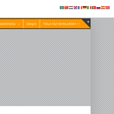
HAKKIMIZDA
İletişim
TIKLA-YAZ-YAYINLANSIN! ! !
Toggle
Sliding
Bar
Area