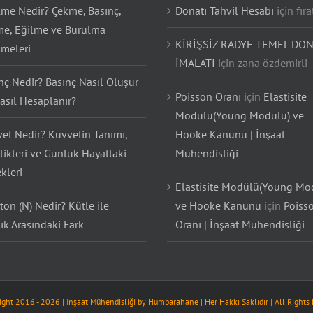
lme Nedir? Çekme, Basınç,
Donatı Tahvil Hesabı
için
fıra
e, Eğilme ve Burulma
KİRİŞSİZ RADYE TEMEL DON
lmeleri
İMALATI
için
zana özdemirli
nç Nedir? Basınç Nasıl Oluşur
Poisson Oranı
için
Elastisite
asıl Hesaplanır?
Modülü(Young Modülü) ve
et Nedir? Kuvvetin Tanımı,
Hooke Kanunu | İnşaat
likleri ve Günlük Hayattaki
Mühendisliği
kleri
Elastisite Modülü(Young Mo
on (N) Nedir? Kütle ile
ve Hooke Kanunu
için
Poiss
lık Arasındaki Fark
Oranı | İnşaat Mühendisliği