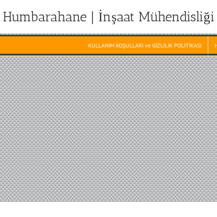
Humbarahane | İnşaat Mühendisliği
KULLANIM KOŞULLARI ve GİZLİLİK POLİTİKASI