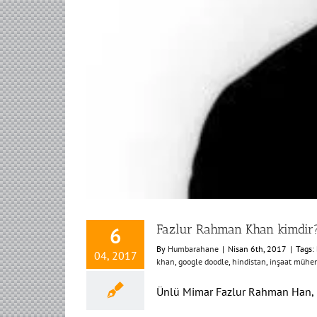
Fazlur Rahman Khan kimdir
6
By
Humbarahane
|
Nisan 6th, 2017
|
Tags:
04, 2017
khan
,
google doodle
,
hindistan
,
inşaat mühen
Ünlü Mimar Fazlur Rahman Han, bi