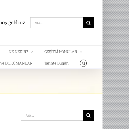
Search
oş geldiniz.
for:
NE NEDİR?
ÇEŞİTLİ KONULAR
T ve DOKÜMANLAR
Tarihte Bugün
Search
for: