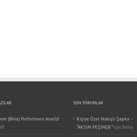
AZILAR
SON YORUMLAR
em (Bina) Performans Analizi
Kişiye Özel Nakışlı Şapka –
r?
“AKSIN PEŞİNDE”
için
Reha