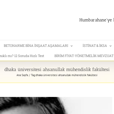
Humbarahane'ye h
BETONARME BİNA İNŞAAT AŞAMALARI
İSTİNAT & İKSA
klı mı? 12 Soruda Hızlı Test
BİRİM FİYAT-YÖNETMELİK-MEVZUA
dhaka üniversitesi ahsanullak mühendislik fakültesi
Ana Sayfa
Tag:
dhaka üniversitesi ahsanullak mühendislik fakültesi