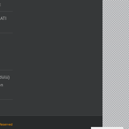
t
ATI
dülü)
on