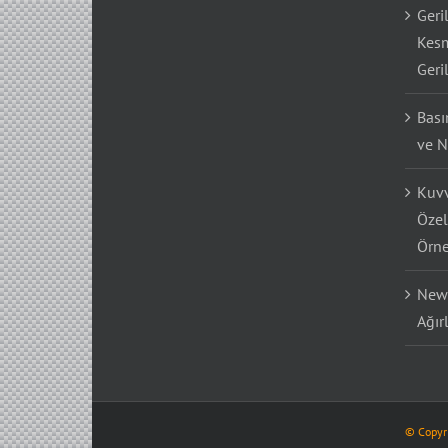
Geri
Kesm
Geri
Bası
ve N
Kuvv
Özel
Örne
Newt
Ağır