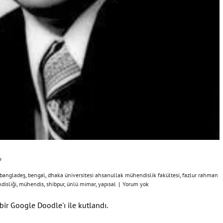
?
bangladeş
,
bengal
,
dhaka üniversitesi ahsanullak mühendislik fakültesi
,
fazlur rahman
disliği
,
mühendis
,
shibpur
,
ünlü mimar
,
yapısal
|
Yorum yok
r Google Doodle'ı ile kutlandı.