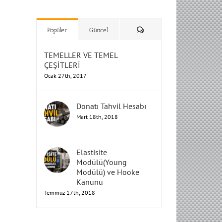
H
H
H
Humbarahane
Humbarahane
,
,
İnşaat
İnşaat
Humbarahane
Humbarahane
Mühendisliği
Mühendisliği
Mühendisliği
H
H
H
H
Mühendisliği
Mühendisliği
Yorum
Popüler
Güncel
TEMELLER VE TEMEL
ÇEŞİTLERİ
Ocak 27th, 2017
Donatı Tahvil Hesabı
Mart 18th, 2018
Elastisite
Modülü(Young
Modülü) ve Hooke
Kanunu
Temmuz 17th, 2018