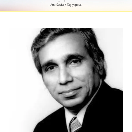
Ana Sayfa
Tag:
yapısal