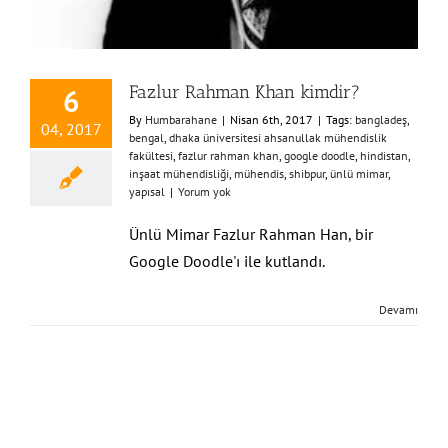
Fazlur Rahman Khan kimdir?
6
By
Humbarahane
|
Nisan 6th, 2017
|
Tags:
bangladeş
,
04, 2017
bengal
,
dhaka üniversitesi ahsanullak mühendislik
fakültesi
,
fazlur rahman khan
,
google doodle
,
hindistan
,
inşaat mühendisliği
,
mühendis
,
shibpur
,
ünlü mimar
,
yapısal
|
Yorum yok
Ünlü Mimar Fazlur Rahman Han, bir
Google Doodle'ı ile kutlandı.
Devamı