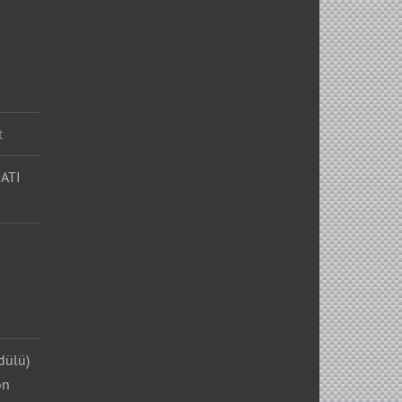
t
ATI
dülü)