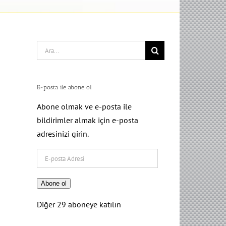
Search
for:
E-posta ile abone ol
Abone olmak ve e-posta ile
bildirimler almak için e-posta
adresinizi girin.
E-
posta
Adresi
Abone ol
Diğer 29 aboneye katılın