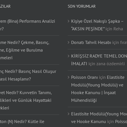
AZILAR
SON YORUMLAR
em (Bina) Performans Analizi
Kişiye Özel Nakışlı Şapka –
r?
“AKSIN PEŞİNDE”
için
Reha
lme Nedir? Çekme, Basınç,
Donatı Tahvil Hesabı
için
fıra
e, Eğilme ve Burulma
KİRİŞSİZ RADYE TEMEL DON
lmeleri
İMALATI
için
zana özdemirli
nç Nedir? Basınç Nasıl Oluşur
Poisson Oranı
için
Elastisite
asıl Hesaplanır?
Modülü(Young Modülü) ve
et Nedir? Kuvvetin Tanımı,
Hooke Kanunu | İnşaat
likleri ve Günlük Hayattaki
Mühendisliği
kleri
Elastisite Modülü(Young Mo