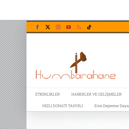
Skip
Facebook
X
Instagram
YouTube
Rss
Tiktok
to
content
ETKİNLİKLER
HABERLER VE GELİŞMELER
HIZLI DONATI TAHVİLİ
Evin Depreme Dayanı