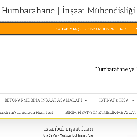
Humbarahane | İnşaat Mühendisliği
KULLANIM KOŞULLARI ve GİZLİLİK POLİTİKASI
Humbarahane'ye h
BETONARME BİNA İNŞAAT AŞAMALARI
İSTİNAT & İKSA
klı mı? 12 Soruda Hızlı Test
BİRİM FİYAT-YÖNETMELİK-MEVZUA
istanbul inşaat fuarı
Ana Sayfa
Tag:
istanbul inşaat fuarı