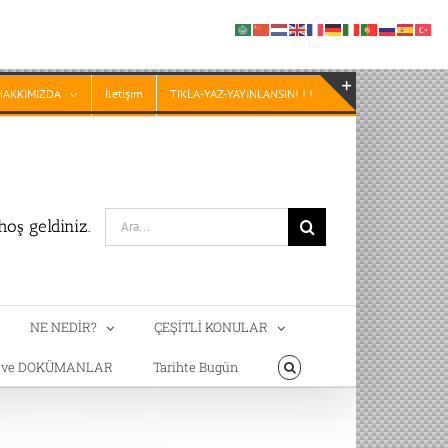
HAKKIMIZDA
İletişim
TIKLA-YAZ-YAYINLANSIN! ! !
Toggle
Sliding
Bar
Area
Search
oş geldiniz.
for:
NE NEDİR?
ÇEŞİTLİ KONULAR
T ve DOKÜMANLAR
Tarihte Bugün