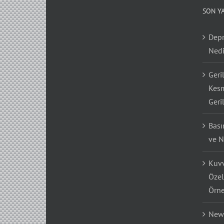
SON Y
Depr
Nedi
Geri
Kesm
Geri
Bası
ve N
Kuvv
Özel
Örne