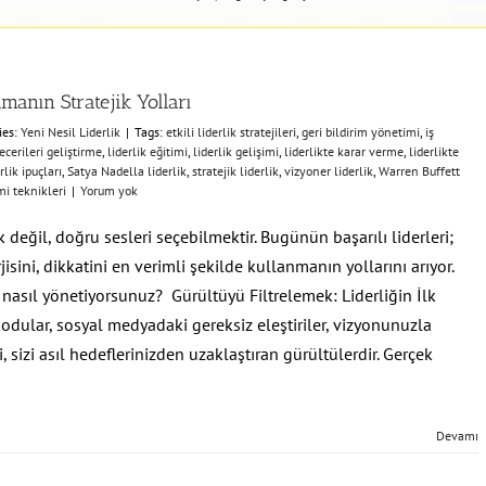
manın Stratejik Yolları
ies:
Yeni Nesil Liderlik
|
Tags:
etkili liderlik stratejileri
,
geri bildirim yönetimi
,
iş
ecerileri geliştirme
,
liderlik eğitimi
,
liderlik gelişimi
,
liderlikte karar verme
,
liderlikte
lik ipuçları
,
Satya Nadella liderlik
,
stratejik liderlik
,
vizyoner liderlik
,
Warren Buffett
i teknikleri
|
Yorum yok
 değil, doğru sesleri seçebilmektir. Bugünün başarılı liderleri;
jisini, dikkatini en verimli şekilde kullanmanın yollarını arıyor.
ı nasıl yönetiyorsunuz? Gürültüyü Filtrelemek: Liderliğin İlk
kodular, sosyal medyadaki gereksiz eleştiriler, vizyonunuzla
, sizi asıl hedeflerinizden uzaklaştıran gürültülerdir. Gerçek
Devamı