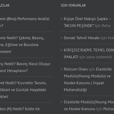
AZILAR
SON YORUMLAR
em (Bina) Performans Analizi
Kişiye Özel Nakışlı Şapka –
r?
“AKSIN PEŞİNDE”
için
Reha
lme Nedir? Çekme, Basınç,
Donatı Tahvil Hesabı
için
fıra
e, Eğilme ve Burulma
KİRİŞSİZ RADYE TEMEL DON
lmeleri
İMALATI
için
zana özdemirli
nç Nedir? Basınç Nasıl Oluşur
Poisson Oranı
için
Elastisite
asıl Hesaplanır?
Modülü(Young Modülü) ve
et Nedir? Kuvvetin Tanımı,
Hooke Kanunu | İnşaat
likleri ve Günlük Hayattaki
Mühendisliği
kleri
Elastisite Modülü(Young Mo