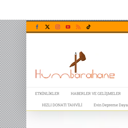
Skip
Facebook
X
Instagram
YouTube
Rss
Tiktok
to
content
ETKİNLİKLER
HABERLER VE GELİŞMELER
HIZLI DONATI TAHVİLİ
Evin Depreme Dayanı