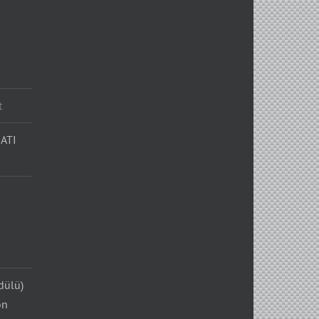
t
ATI
dülü)