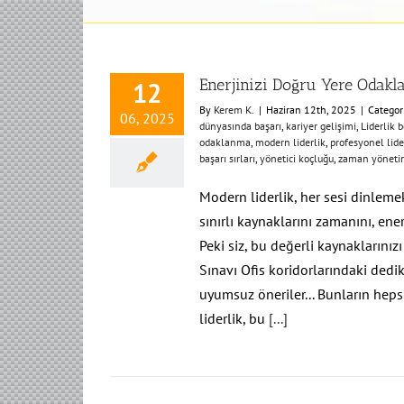
Enerjinizi Doğru Yere Odakla
12
By
Kerem K.
|
Haziran 12th, 2025
|
Categor
06, 2025
dünyasında başarı
,
kariyer gelişimi
,
Liderlik b
odaklanma
,
modern liderlik
,
profesyonel lider
başarı sırları
,
yönetici koçluğu
,
zaman yönetim
Modern liderlik, her sesi dinlemek
sınırlı kaynaklarını zamanını, ener
Peki siz, bu değerli kaynaklarınız
Sınavı Ofis koridorlarındaki dedi
uyumsuz öneriler... Bunların hepsi
liderlik, bu
[...]