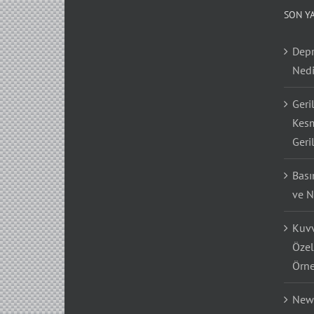
SON Y
Depr
Nedi
Geri
Kesm
Geri
Bası
ve N
Kuvv
Özel
Örne