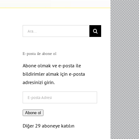
Search
for:
E-posta ile abone ol
Abone olmak ve e-posta ile
bildirimler almak için e-posta
adresinizi girin.
E-
posta
Adresi
Abone ol
Diğer 29 aboneye katılın