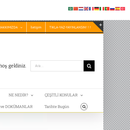
HAKKIMIZDA
İletişim
TIKLA-YAZ-YAYINLANSIN! ! !
Toggle
Sliding
Bar
Area
Search
oş geldiniz.
for:
NE NEDİR?
ÇEŞİTLİ KONULAR
T ve DOKÜMANLAR
Tarihte Bugün