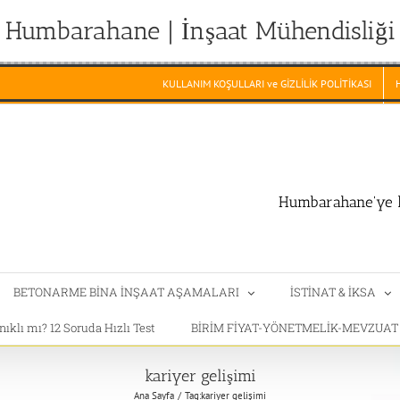
Humbarahane | İnşaat Mühendisliği
KULLANIM KOŞULLARI ve GİZLİLİK POLİTİKASI
Humbarahane'ye h
BETONARME BİNA İNŞAAT AŞAMALARI
İSTİNAT & İKSA
klı mı? 12 Soruda Hızlı Test
BİRİM FİYAT-YÖNETMELİK-MEVZUA
kariyer gelişimi
Ana Sayfa
Tag:
kariyer gelişimi