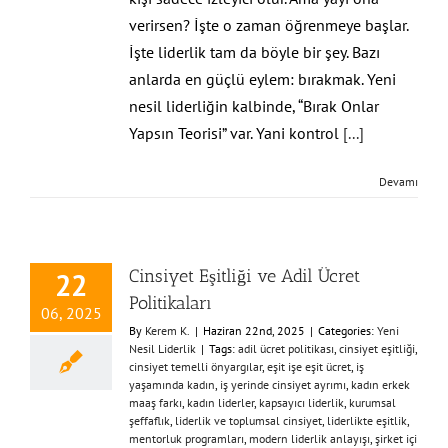
verirsen? İşte o zaman öğrenmeye başlar.
İşte liderlik tam da böyle bir şey. Bazı
anlarda en güçlü eylem: bırakmak. Yeni
nesil liderliğin kalbinde, “Bırak Onlar
Yapsın Teorisi” var. Yani kontrol
[...]
Devamı
Cinsiyet Eşitliği ve Adil Ücret
22
Politikaları
06, 2025
By
Kerem K.
|
Haziran 22nd, 2025
|
Categories:
Yeni
Nesil Liderlik
|
Tags:
adil ücret politikası
,
cinsiyet eşitliği
,
cinsiyet temelli önyargılar
,
eşit işe eşit ücret
,
iş
yaşamında kadın
,
iş yerinde cinsiyet ayrımı
,
kadın erkek
maaş farkı
,
kadın liderler
,
kapsayıcı liderlik
,
kurumsal
şeffaflık
,
liderlik ve toplumsal cinsiyet
,
liderlikte eşitlik
,
mentorluk programları
,
modern liderlik anlayışı
,
şirket içi