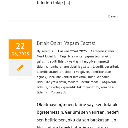
liderleri takip
[...]
Devamı
Bırak Onlar Yapsın Teorisi
22
By
Kerem K.
|
Haziran 22nd, 2025
|
Categories:
Yeni
06, 2025
Nesil Liderlik
|
Tags:
bırak onlar yapsın teorisi
,
ekip
gelişimi
,
etkili liderlik yaklaşımları
,
güven temelli
liderlik
,
humbarahane liderlik yazıları
,
Liderlik becerileri
,
Liderlik stratejileri
,
liderlik ve güven
,
liderlikte alan
açmak
,
liderlikte kontrol bırakmak
,
liderlikte sabır
,
liderlikte yetki devri
,
modern liderlik modeli
,
özgüvenli
liderlik
,
psikolojik güvenlik
,
takım yönetimi
,
Yeni nesil
liderlik
|
Yorum yok
Ok atmayı öğrenen birine yayı sen tutarak
öğretemezsin. Gerilimi sen verirsen, hedefi
sen belirlersen, oku da sen bırakırsan… o
kişi sadece izleyici olur. Ama yayı ona