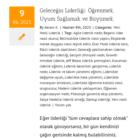
Geleceğin Liderliği: Öğrenmek,
9
Uyum Sağlamak ve Büyümek.
06, 2025
By
Kerem K.
|
Haziran 9th, 2025
|
Categories:
Yeni
Nesil Liderlik
|
Tags:
Agile liderlik nedir
,
Başarılı lider
nasıl olunur
,
Belirsizlikte liderlik nasıl yapılır
,
Ekiplerde
merak duygusu nasıl teşvik edilir
,
Elon Musk liderlik tarzı
,
Etkili liderlik özellikleri
,
Geleceği şekillendiren liderler
,
Geleceğin liderliği
,
Gelişim zihniyeti nedir
,
Growth
mindset liderlik
,
Jeff Bezos liderlik prensipleri
,
Kurumsal
liderlik eğitimi
,
Liderlik becerileri geliştirme
,
Liderlik
nedir
,
Liderlik ve takım yönetimi eğitimi
,
Liderlikte
değişime uyum
,
Liderlikte hata yönetimi
,
Liderlikte
inovasyon örnekleri
,
Liderlikte öğrenme kültürü nasıl
oluşturulur
,
Modern liderlik yaklaşımları
,
Öğrenen
organizasyon nedir
,
Psikolojik güvenlik ekip yönetimi
,
Satya Nadella liderlik örneği
,
Startup liderliği
,
Yeni nesil
liderlik
|
Yorum yok
Eğer liderliği "tüm cevaplara sahip olmak"
olarak görüyorsanız, bir gün kendinizi
çağın gerisinde kalmış bulabilirsiniz.