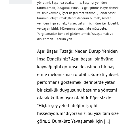
yönetimi
,
Başarıya odaklanma
,
Başarıyı yeniden
tanımlamak
,
Duygusal esneklik geliştirme
,
Hayır demek
ve sınır koymak
,
İçsel başarı motivasyonu
,
Kendi başarı
tanımını oluşturmak
,
Kendi değerini bilmek
,
Kendini
yeniden inşa etmek
,
Kişisel gelişim için öneriler
,
Liderlik
ve dayanıklılık
,
Mükemmeliyetçilikle mücadele
,
Yargılamadan kendini gözlemlemek
,
Yavaşlamak ve
dinlenmek
|
Yorum yok
Aşırı Başarı Tuzağı: Neden Durup Yeniden
İnşa Etmelisiniz? Aşırı başarı, bir övünç
kaynağı gibi görünse de aslında bir baş
etme mekanizması olabilir. Sürekli yüksek
performans göstermek, derinlerde yatan
bir eksiklik duygusunu bastırma yöntemi
olarak kullanılıyor olabilir. Eğer siz de
"Hiçbir şey yeterli değilmiş gibi
hissediyorum" diyorsanız, bu yazı tam size
göre. 1. Duraklat: Yavaşlamak İçin
[...]