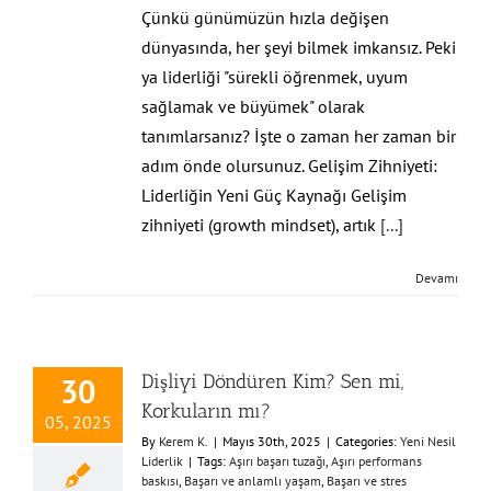
Çünkü günümüzün hızla değişen
dünyasında, her şeyi bilmek imkansız. Peki
ya liderliği "sürekli öğrenmek, uyum
sağlamak ve büyümek" olarak
tanımlarsanız? İşte o zaman her zaman bir
adım önde olursunuz. Gelişim Zihniyeti:
Liderliğin Yeni Güç Kaynağı Gelişim
zihniyeti (growth mindset), artık
[...]
Devamı
Dişliyi Döndüren Kim? Sen mi,
30
Korkuların mı?
05, 2025
By
Kerem K.
|
Mayıs 30th, 2025
|
Categories:
Yeni Nesil
Liderlik
|
Tags:
Aşırı başarı tuzağı
,
Aşırı performans
baskısı
,
Başarı ve anlamlı yaşam
,
Başarı ve stres