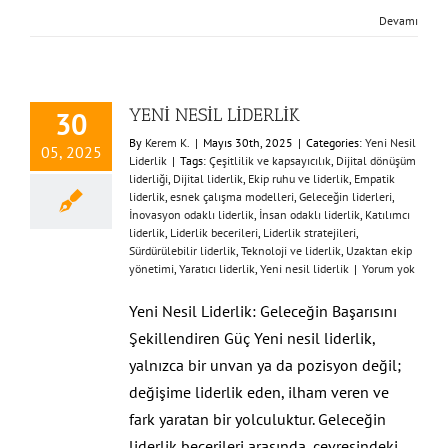
Devamı
YENİ NESİL LİDERLİK
30
By
Kerem K.
|
Mayıs 30th, 2025
|
Categories:
Yeni Nesil
05, 2025
Liderlik
|
Tags:
Çeşitlilik ve kapsayıcılık
,
Dijital dönüşüm
liderliği
,
Dijital liderlik
,
Ekip ruhu ve liderlik
,
Empatik
liderlik
,
esnek çalışma modelleri
,
Geleceğin liderleri
,
İnovasyon odaklı liderlik
,
İnsan odaklı liderlik
,
Katılımcı
liderlik
,
Liderlik becerileri
,
Liderlik stratejileri
,
Sürdürülebilir liderlik
,
Teknoloji ve liderlik
,
Uzaktan ekip
yönetimi
,
Yaratıcı liderlik
,
Yeni nesil liderlik
|
Yorum yok
Yeni Nesil Liderlik: Geleceğin Başarısını
Şekillendiren Güç Yeni nesil liderlik,
yalnızca bir unvan ya da pozisyon değil;
değişime liderlik eden, ilham veren ve
fark yaratan bir yolculuktur. Geleceğin
liderlik becerileri arasında, çevresindeki