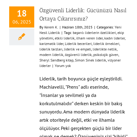
Özgüvenli Liderlik: Gücünüzü Nasıl
18
Ortaya Çıkarırsınız?
06, 2025
By
Kerem K.
|
Haziran 18th, 2025
|
Categories:
Yeni
Nesil Liderlik
|
Tags:
başarılı liderlerin özellikleri
,
ekip
yönetimi
,
etkili liderlik
,
ilham veren lider
,
kadın liderler
,
karizmatik lider
,
Liderlik becerileri
,
liderlik örnekleri
,
liderlik tarzları
,
liderlik ve empati
,
liderlikte netlik
,
modern liderlik
,
özgüvenli liderlik
,
psikolojik güven
,
Sheryl Sandberg kitap
,
Simon Sinek liderlik
,
vizyoner
liderler
|
Yorum yok
Liderlik, tarih boyunca güçle eşleştirildi.
Machiavelli, "Prens" adlı eserinde,
"İnsanlar ya sevilmeli ya da
korkutulmalıdır" derken keskin bir bakış
sunuyordu. Ama modern dünyada liderlik
artık otoriteyle değil, etki ve ilhamla
ölçülüyor. Peki gerçekten güçlü bir lider
olmak ne demek? Özgüveniniz sizi "kibirli"