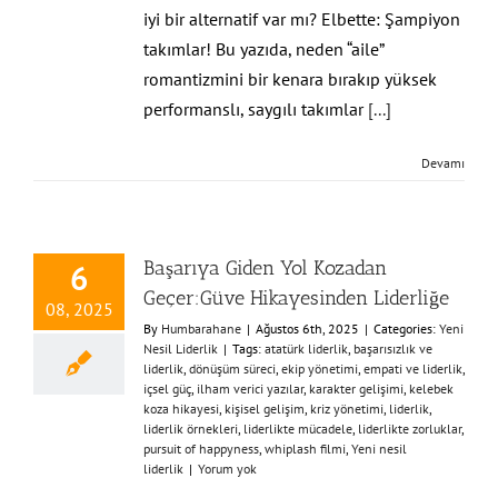
iyi bir alternatif var mı? Elbette: Şampiyon
takımlar! Bu yazıda, neden “aile”
romantizmini bir kenara bırakıp yüksek
performanslı, saygılı takımlar
[...]
Devamı
Başarıya Giden Yol Kozadan
6
Geçer:Güve Hikayesinden Liderliğe
08, 2025
By
Humbarahane
|
Ağustos 6th, 2025
|
Categories:
Yeni
Nesil Liderlik
|
Tags:
atatürk liderlik
,
başarısızlık ve
liderlik
,
dönüşüm süreci
,
ekip yönetimi
,
empati ve liderlik
,
içsel güç
,
ilham verici yazılar
,
karakter gelişimi
,
kelebek
koza hikayesi
,
kişisel gelişim
,
kriz yönetimi
,
liderlik
,
liderlik örnekleri
,
liderlikte mücadele
,
liderlikte zorluklar
,
pursuit of happyness
,
whiplash filmi
,
Yeni nesil
liderlik
|
Yorum yok