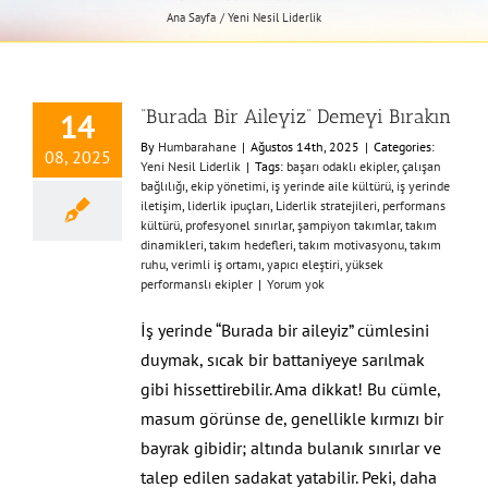
Ana Sayfa
Yeni Nesil Liderlik
“Burada Bir Aileyiz” Demeyi Bırakın
14
By
Humbarahane
|
Ağustos 14th, 2025
|
Categories:
08, 2025
Yeni Nesil Liderlik
|
Tags:
başarı odaklı ekipler
,
çalışan
bağlılığı
,
ekip yönetimi
,
iş yerinde aile kültürü
,
iş yerinde
iletişim
,
liderlik ipuçları
,
Liderlik stratejileri
,
performans
kültürü
,
profesyonel sınırlar
,
şampiyon takımlar
,
takım
dinamikleri
,
takım hedefleri
,
takım motivasyonu
,
takım
ruhu
,
verimli iş ortamı
,
yapıcı eleştiri
,
yüksek
performanslı ekipler
|
Yorum yok
İş yerinde “Burada bir aileyiz” cümlesini
duymak, sıcak bir battaniyeye sarılmak
gibi hissettirebilir. Ama dikkat! Bu cümle,
masum görünse de, genellikle kırmızı bir
bayrak gibidir; altında bulanık sınırlar ve
talep edilen sadakat yatabilir. Peki, daha