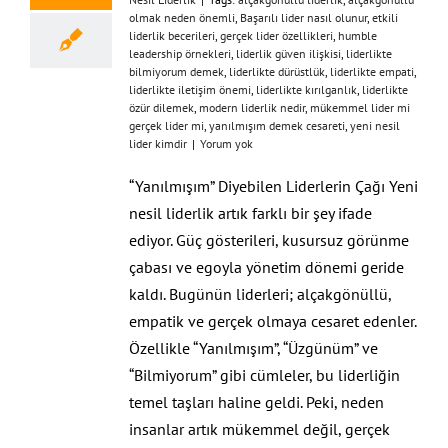
olmak neden önemli
,
Başarılı lider nasıl olunur
,
etkili
liderlik becerileri
,
gerçek lider özellikleri
,
humble
leadership örnekleri
,
liderlik güven ilişkisi
,
liderlikte
bilmiyorum demek
,
liderlikte dürüstlük
,
liderlikte empati
,
liderlikte iletişim önemi
,
liderlikte kırılganlık
,
liderlikte
özür dilemek
,
modern liderlik nedir
,
mükemmel lider mi
gerçek lider mi
,
yanılmışım demek cesareti
,
yeni nesil
lider kimdir
|
Yorum yok
“Yanılmışım” Diyebilen Liderlerin Çağı Yeni
nesil liderlik artık farklı bir şey ifade
ediyor. Güç gösterileri, kusursuz görünme
çabası ve egoyla yönetim dönemi geride
kaldı. Bugünün liderleri; alçakgönüllü,
empatik ve gerçek olmaya cesaret edenler.
Özellikle “Yanılmışım”, “Üzgünüm” ve
“Bilmiyorum” gibi cümleler, bu liderliğin
temel taşları haline geldi. Peki, neden
insanlar artık mükemmel değil, gerçek