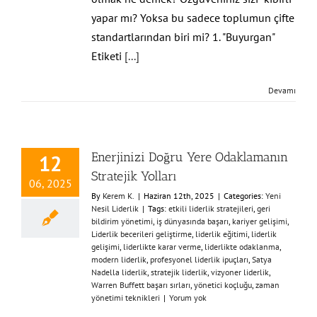
yapar mı? Yoksa bu sadece toplumun çifte
standartlarından biri mi? 1. "Buyurgan"
Etiketi
[...]
Devamı
Enerjinizi Doğru Yere Odaklamanın
12
Stratejik Yolları
06, 2025
By
Kerem K.
|
Haziran 12th, 2025
|
Categories:
Yeni
Nesil Liderlik
|
Tags:
etkili liderlik stratejileri
,
geri
bildirim yönetimi
,
iş dünyasında başarı
,
kariyer gelişimi
,
Liderlik becerileri geliştirme
,
liderlik eğitimi
,
liderlik
gelişimi
,
liderlikte karar verme
,
liderlikte odaklanma
,
modern liderlik
,
profesyonel liderlik ipuçları
,
Satya
Nadella liderlik
,
stratejik liderlik
,
vizyoner liderlik
,
Warren Buffett başarı sırları
,
yönetici koçluğu
,
zaman
yönetimi teknikleri
|
Yorum yok