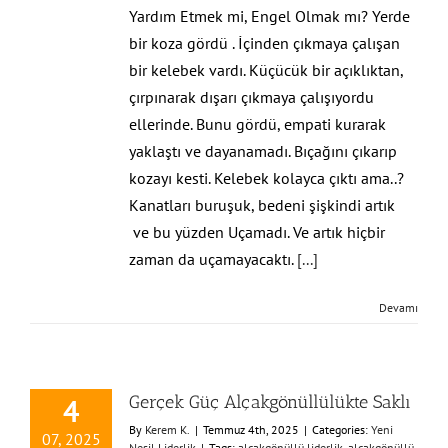
Yardım Etmek mi, Engel Olmak mı? Yerde
bir koza gördü . İçinden çıkmaya çalışan
bir kelebek vardı. Küçücük bir açıklıktan,
çırpınarak dışarı çıkmaya çalışıyordu
ellerinde. Bunu gördü, empati kurarak
yaklaştı ve dayanamadı. Bıçağını çıkarıp
kozayı kesti. Kelebek kolayca çıktı ama..?
Kanatları buruşuk, bedeni şişkindi artık
ve bu yüzden Uçamadı. Ve artık hiçbir
zaman da uçamayacaktı.
[...]
Devamı
Gerçek Güç Alçakgönüllülükte Saklı
4
By
Kerem K.
|
Temmuz 4th, 2025
|
Categories:
Yeni
07, 2025
Nesil Liderlik
|
Tags:
alçakgönüllü liderlik
,
alçakgönüllü