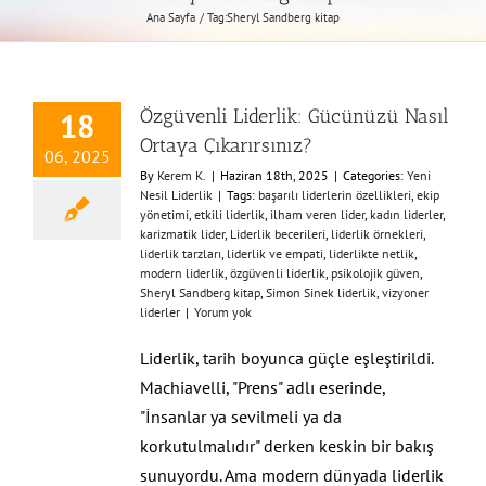
Ana Sayfa
Tag:
Sheryl Sandberg kitap
Özgüvenli Liderlik: Gücünüzü Nasıl
18
Ortaya Çıkarırsınız?
06, 2025
By
Kerem K.
|
Haziran 18th, 2025
|
Categories:
Yeni
Nesil Liderlik
|
Tags:
başarılı liderlerin özellikleri
,
ekip
yönetimi
,
etkili liderlik
,
ilham veren lider
,
kadın liderler
,
karizmatik lider
,
Liderlik becerileri
,
liderlik örnekleri
,
liderlik tarzları
,
liderlik ve empati
,
liderlikte netlik
,
modern liderlik
,
özgüvenli liderlik
,
psikolojik güven
,
Sheryl Sandberg kitap
,
Simon Sinek liderlik
,
vizyoner
liderler
|
Yorum yok
Liderlik, tarih boyunca güçle eşleştirildi.
Machiavelli, "Prens" adlı eserinde,
"İnsanlar ya sevilmeli ya da
korkutulmalıdır" derken keskin bir bakış
sunuyordu. Ama modern dünyada liderlik