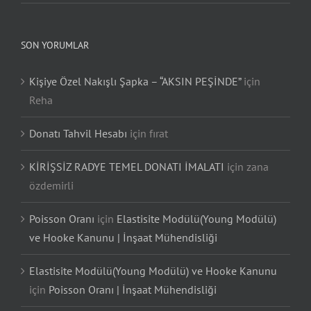
SON YORUMLAR
Kişiye Özel Nakışlı Şapka – “AKSIN PEŞİNDE”
için
Reha
Donatı Tahvil Hesabı
için
fırat
KİRİŞSİZ RADYE TEMEL DONATI İMALATI
için
zana
özdemirli
Poisson Oranı
için
Elastisite Modülü(Young Modülü)
ve Hooke Kanunu | İnşaat Mühendisliği
Elastisite Modülü(Young Modülü) ve Hooke Kanunu
için
Poisson Oranı | İnşaat Mühendisliği