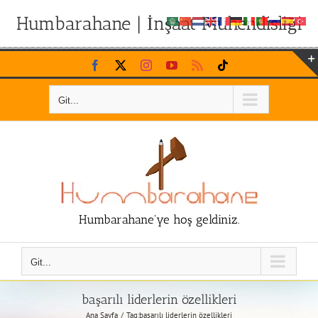
Humbarahane | İnşaat Mühendisliği
Skip
Facebook
X
Instagram
YouTube
Rss
Tiktok
to
content
Git...
Humbarahane'ye hoş geldiniz.
Git...
başarılı liderlerin özellikleri
Ana Sayfa
Tag:
başarılı liderlerin özellikleri