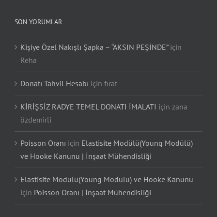
SON YORUMLAR
Kişiye Özel Nakışlı Şapka – “AKSIN PEŞİNDE”
için
Reha
Donatı Tahvil Hesabı
için
fırat
KİRİŞSİZ RADYE TEMEL DONATI İMALATI
için
zana
özdemirli
Poisson Oranı
için
Elastisite Modülü(Young Modülü)
ve Hooke Kanunu | İnşaat Mühendisliği
Elastisite Modülü(Young Modülü) ve Hooke Kanunu
için
Poisson Oranı | İnşaat Mühendisliği