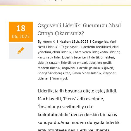
Özgüvenli Liderlik: Gücünüzü Nasıl
18
Ortaya Çıkarırsınız?
06, 2025
By
Kerem K.
|
Haziran 18th, 2025
|
Categories:
Yeni
Nesil Liderlik
|
Tags:
başarılı liderlerin özellikleri
,
ekip
yönetimi
,
etkili liderlik
,
ilham veren lider
,
kadın liderler
,
karizmatik lider
,
Liderlik becerileri
,
liderlik örnekleri
,
liderlik tarzları
,
liderlik ve empati
,
liderlikte netlik
,
modern liderlik
,
özgüvenli liderlik
,
psikolojik güven
,
Sheryl Sandberg kitap
,
Simon Sinek liderlik
,
vizyoner
liderler
|
Yorum yok
Liderlik, tarih boyunca güçle eşleştirildi.
Machiavelli, "Prens" adlı eserinde,
"İnsanlar ya sevilmeli ya da
korkutulmalıdır" derken keskin bir bakış
sunuyordu. Ama modern dünyada liderlik
artık otoriteyle değil, etki ve ilhamla