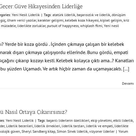
Geçer:Güve Hikayesinden Liderliğe
egories:
Yeni Nesil Liderlik
|
Tags:
atatürk liderlik
,
başarısızlık ve liderlik
,
dönüşüm
 güç
,
ilham verici yazılar
,
karakter gelişimi
,
kelebek koza hikayesi
,
kişisel gelişim
,
kriz
te mücadele
,
liderlikte zorluklar
,
pursuit of happyness
,
whiplash filmi
,
Yeni nesil
 Yerde bir koza gördü . İçinden çıkmaya çalışan bir kelebek
pınarak dışarı çıkmaya çalışıyordu ellerinde. Bunu gördü, empati
çağını çıkarıp kozayı kesti. Kelebek kolayca çıktı ama..? Kanatları
e bu yüzden Uçamadı. Ve artık hiçbir zaman da uçamayacaktı.
[...]
Devamı
ü Nasıl Ortaya Çıkarırsınız?
ies:
Yeni Nesil Liderlik
|
Tags:
başarılı liderlerin özellikleri
,
ekip yönetimi
,
etkili liderlik
,
ider
,
Liderlik becerileri
,
liderlik örnekleri
,
liderlik tarzları
,
liderlik ve empati
,
liderlikte
kolojik güven
,
Sheryl Sandberg kitap
,
Simon Sinek liderlik
,
vizyoner liderler
|
Yorum