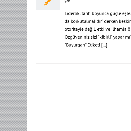
yok
Liderlik, tarih boyunca güçle eşleş
da korkutulmalıdır" derken keski
otoriteyle değil, etki ve ilhamla
Özgüveniniz sizi "kibirli" yapar m
"Buyurgan" Etiketi
[...]