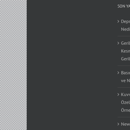
SON Y
Depr
Nedi
Geri
Kesm
Geri
Bası
ve N
Kuvv
Özel
Örne