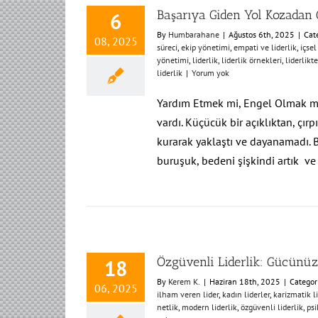
Başarıya Giden Yol Kozadan 
6
By
Humbarahane
|
Ağustos 6th, 2025
|
Cat
08, 2025
süreci
,
ekip yönetimi
,
empati ve liderlik
,
içsel
yönetimi
,
liderlik
,
liderlik örnekleri
,
liderlik
liderlik
|
Yorum yok
Yardım Etmek mi, Engel Olmak mı?
vardı. Küçücük bir açıklıktan, çır
kurarak yaklaştı ve dayanamadı. Bı
buruşuk, bedeni şişkindi artık v
Özgüvenli Liderlik: Gücünüz
18
By
Kerem K.
|
Haziran 18th, 2025
|
Categor
06, 2025
ilham veren lider
,
kadın liderler
,
karizmatik l
netlik
,
modern liderlik
,
özgüvenli liderlik
,
psi