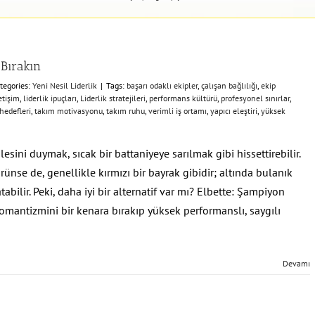
 Bırakın
tegories:
Yeni Nesil Liderlik
|
Tags:
başarı odaklı ekipler
,
çalışan bağlılığı
,
ekip
etişim
,
liderlik ipuçları
,
Liderlik stratejileri
,
performans kültürü
,
profesyonel sınırlar
,
hedefleri
,
takım motivasyonu
,
takım ruhu
,
verimli iş ortamı
,
yapıcı eleştiri
,
yüksek
lesini duymak, sıcak bir battaniyeye sarılmak gibi hissettirebilir.
se de, genellikle kırmızı bir bayrak gibidir; altında bulanık
tabilir. Peki, daha iyi bir alternatif var mı? Elbette: Şampiyon
romantizmini bir kenara bırakıp yüksek performanslı, saygılı
Devamı