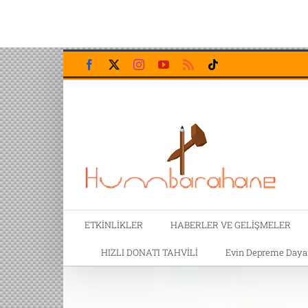
Skip
Facebook
X
Instagram
YouTube
Rss
Tiktok
to
content
ETKİNLİKLER
HABERLER VE GELİŞMELER
HIZLI DONATI TAHVİLİ
Evin Depreme Dayanı