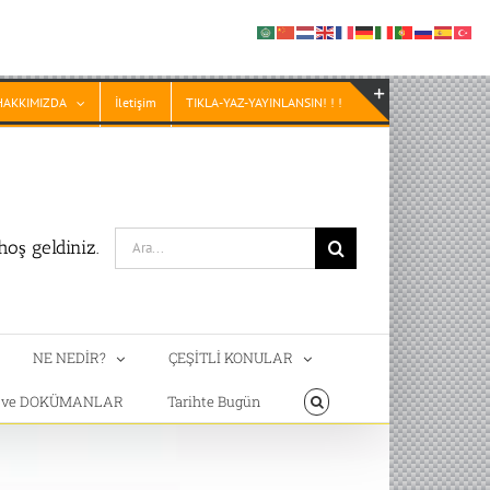
HAKKIMIZDA
İletişim
TIKLA-YAZ-YAYINLANSIN! ! !
Toggle
Sliding
Bar
Area
Search
oş geldiniz.
for:
NE NEDİR?
ÇEŞİTLİ KONULAR
T ve DOKÜMANLAR
Tarihte Bugün