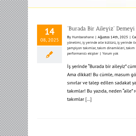
“Burada Bir Aileyiz” Demeyi
14
By
Humbarahane
|
Ağustos 14th, 2025
|
Ca
08, 2025
yönetimi
,
iş yerinde aile kültürü
,
iş yerinde il
şampiyon takımlar
,
takım dinamikleri
,
takım 
performanslı ekipler
|
Yorum yok
İş yerinde “Burada bir aileyiz” cüm
Ama dikkat! Bu cümle, masum görün
sınırlar ve talep edilen sadakat ya
takımlar! Bu yazıda, neden “aile” 
takımlar
[...]