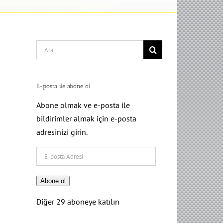
Search
for:
E-posta ile abone ol
Abone olmak ve e-posta ile
bildirimler almak için e-posta
adresinizi girin.
E-
posta
Adresi
Abone ol
Diğer 29 aboneye katılın