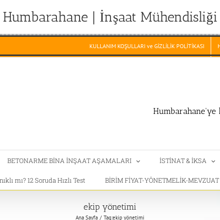
Humbarahane | İnşaat Mühendisliği
KULLANIM KOŞULLARI ve GİZLİLİK POLİTİKASI
Humbarahane'ye h
BETONARME BİNA İNŞAAT AŞAMALARI
İSTİNAT & İKSA
klı mı? 12 Soruda Hızlı Test
BİRİM FİYAT-YÖNETMELİK-MEVZUA
ekip yönetimi
Ana Sayfa
Tag:
ekip yönetimi