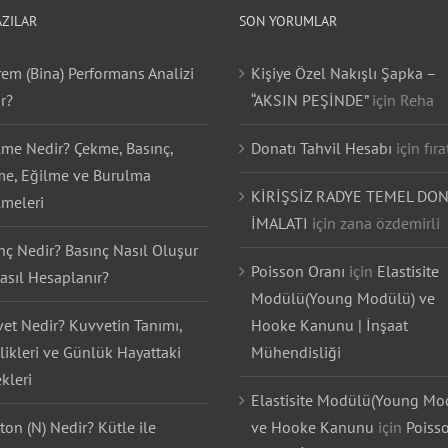
AZILAR
SON YORUMLAR
em (Bina) Performans Analizi
Kişiye Özel Nakışlı Şapka –
r?
“AKSIN PEŞİNDE”
için
Reha
lme Nedir? Çekme, Basınç,
Donatı Tahvil Hesabı
için
fıra
e, Eğilme ve Burulma
KİRİŞSİZ RADYE TEMEL DON
lmeleri
İMALATI
için
zana özdemirli
nç Nedir? Basınç Nasıl Oluşur
Poisson Oranı
için
Elastisite
asıl Hesaplanır?
Modülü(Young Modülü) ve
et Nedir? Kuvvetin Tanımı,
Hooke Kanunu | İnşaat
likleri ve Günlük Hayattaki
Mühendisliği
kleri
Elastisite Modülü(Young Mo