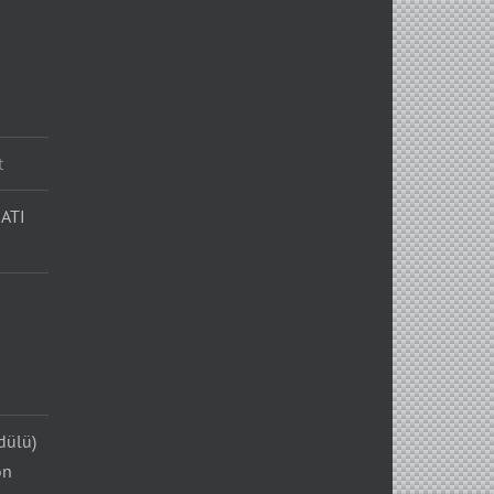
t
ATI
dülü)