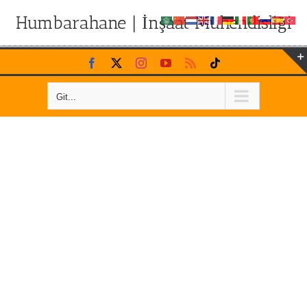
Humbarahane | İnşaat Mühendisliği
Skip
Facebook
X
Instagram
YouTube
Rss
Tiktok
to
content
Git...