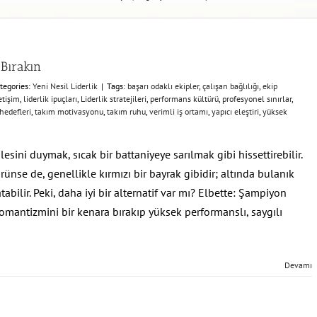
 Bırakın
tegories:
Yeni Nesil Liderlik
|
Tags:
başarı odaklı ekipler
,
çalışan bağlılığı
,
ekip
etişim
,
liderlik ipuçları
,
Liderlik stratejileri
,
performans kültürü
,
profesyonel sınırlar
,
hedefleri
,
takım motivasyonu
,
takım ruhu
,
verimli iş ortamı
,
yapıcı eleştiri
,
yüksek
lesini duymak, sıcak bir battaniyeye sarılmak gibi hissettirebilir.
se de, genellikle kırmızı bir bayrak gibidir; altında bulanık
tabilir. Peki, daha iyi bir alternatif var mı? Elbette: Şampiyon
romantizmini bir kenara bırakıp yüksek performanslı, saygılı
Devamı