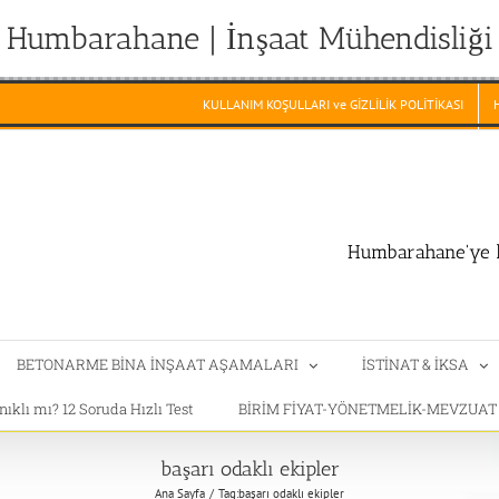
Humbarahane | İnşaat Mühendisliği
KULLANIM KOŞULLARI ve GİZLİLİK POLİTİKASI
Humbarahane'ye h
BETONARME BİNA İNŞAAT AŞAMALARI
İSTİNAT & İKSA
klı mı? 12 Soruda Hızlı Test
BİRİM FİYAT-YÖNETMELİK-MEVZUA
başarı odaklı ekipler
Ana Sayfa
Tag:
başarı odaklı ekipler