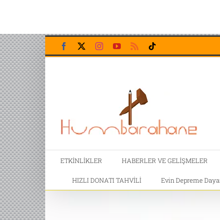
Skip
Facebook
X
Instagram
YouTube
Rss
Tiktok
to
content
ETKİNLİKLER
HABERLER VE GELİŞMELER
HIZLI DONATI TAHVİLİ
Evin Depreme Dayanı