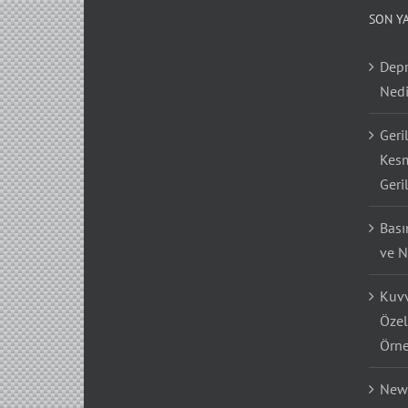
SON Y
Depr
Nedi
Geri
Kesm
Geri
Bası
ve N
Kuvv
Özel
Örne