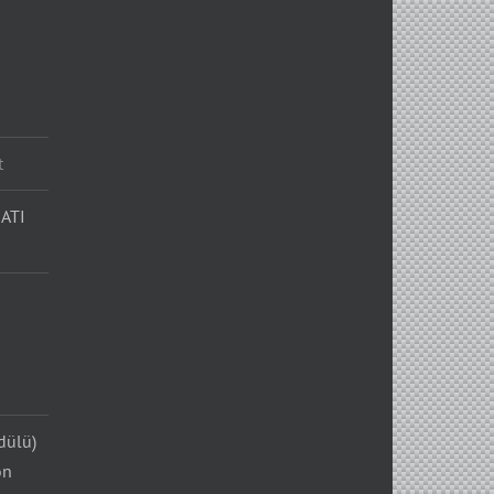
t
ATI
dülü)