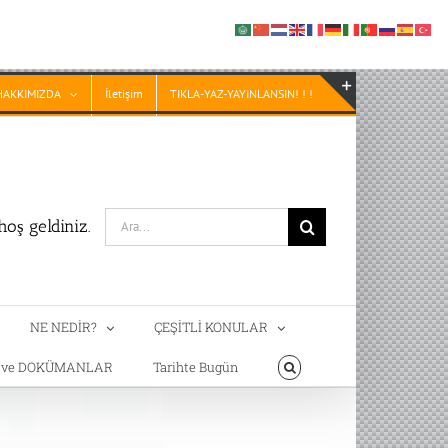
HAKKIMIZDA
İletişim
TIKLA-YAZ-YAYINLANSIN! ! !
Toggle
Sliding
Bar
Area
Search
oş geldiniz.
for:
NE NEDİR?
ÇEŞİTLİ KONULAR
T ve DOKÜMANLAR
Tarihte Bugün