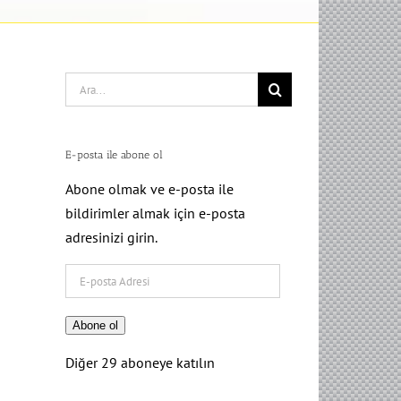
Search
for:
E-posta ile abone ol
Abone olmak ve e-posta ile
bildirimler almak için e-posta
adresinizi girin.
E-
posta
Adresi
Abone ol
Diğer 29 aboneye katılın