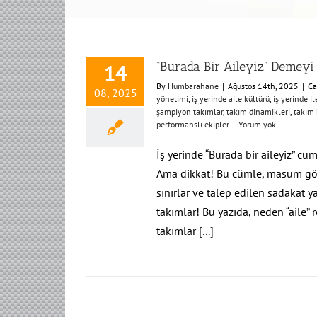
“Burada Bir Aileyiz” Demeyi
14
By
Humbarahane
|
Ağustos 14th, 2025
|
Ca
08, 2025
yönetimi
,
iş yerinde aile kültürü
,
iş yerinde il
şampiyon takımlar
,
takım dinamikleri
,
takım 
performanslı ekipler
|
Yorum yok
İş yerinde “Burada bir aileyiz” cüm
Ama dikkat! Bu cümle, masum görün
sınırlar ve talep edilen sadakat ya
takımlar! Bu yazıda, neden “aile” 
takımlar
[...]