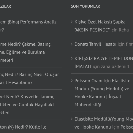
AZILAR
SON YORUMLAR
em (Bina) Performans Analizi
Kişiye Özel Nakışlı Şapka –
r?
“AKSIN PEŞİNDE”
için
Reha
lme Nedir? Çekme, Basınç,
Donatı Tahvil Hesabı
için
fıra
e, Eğilme ve Burulma
KİRİŞSİZ RADYE TEMEL DON
lmeleri
İMALATI
için
zana özdemirli
nç Nedir? Basınç Nasıl Oluşur
Poisson Oranı
için
Elastisite
asıl Hesaplanır?
Modülü(Young Modülü) ve
et Nedir? Kuvvetin Tanımı,
Hooke Kanunu | İnşaat
likleri ve Günlük Hayattaki
Mühendisliği
kleri
Elastisite Modülü(Young Mo