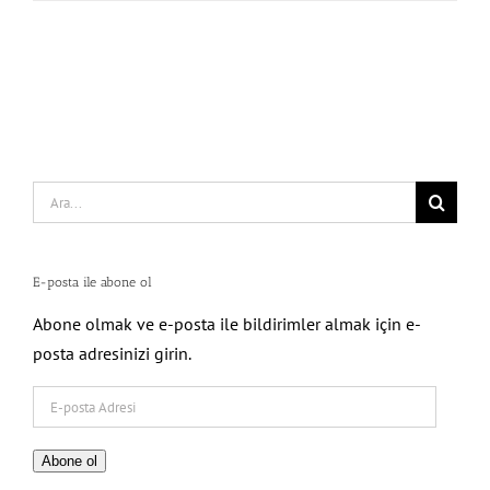
Search
for:
E-posta ile abone ol
Abone olmak ve e-posta ile bildirimler almak için e-
posta adresinizi girin.
E-
posta
Adresi
Abone ol