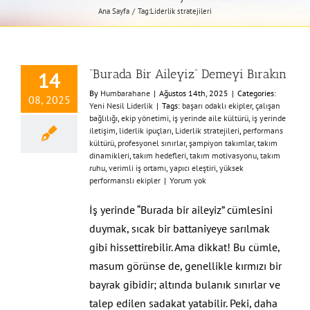
Ana Sayfa
Tag:
Liderlik stratejileri
“Burada Bir Aileyiz” Demeyi Bırakın
14
By
Humbarahane
|
Ağustos 14th, 2025
|
Categories:
08, 2025
Yeni Nesil Liderlik
|
Tags:
başarı odaklı ekipler
,
çalışan
bağlılığı
,
ekip yönetimi
,
iş yerinde aile kültürü
,
iş yerinde
iletişim
,
liderlik ipuçları
,
Liderlik stratejileri
,
performans
kültürü
,
profesyonel sınırlar
,
şampiyon takımlar
,
takım
dinamikleri
,
takım hedefleri
,
takım motivasyonu
,
takım
ruhu
,
verimli iş ortamı
,
yapıcı eleştiri
,
yüksek
performanslı ekipler
|
Yorum yok
İş yerinde “Burada bir aileyiz” cümlesini
duymak, sıcak bir battaniyeye sarılmak
gibi hissettirebilir. Ama dikkat! Bu cümle,
masum görünse de, genellikle kırmızı bir
bayrak gibidir; altında bulanık sınırlar ve
talep edilen sadakat yatabilir. Peki, daha