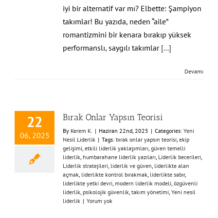
iyi bir alternatif var mı? Elbette: Şampiyon
takımlar! Bu yazıda, neden “aile”
romantizmini bir kenara bırakıp yüksek
performanslı, saygılı takımlar
[...]
Devamı
Bırak Onlar Yapsın Teorisi
22
By
Kerem K.
|
Haziran 22nd, 2025
|
Categories:
Yeni
06, 2025
Nesil Liderlik
|
Tags:
bırak onlar yapsın teorisi
,
ekip
gelişimi
,
etkili liderlik yaklaşımları
,
güven temelli
liderlik
,
humbarahane liderlik yazıları
,
Liderlik becerileri
,
Liderlik stratejileri
,
liderlik ve güven
,
liderlikte alan
açmak
,
liderlikte kontrol bırakmak
,
liderlikte sabır
,
liderlikte yetki devri
,
modern liderlik modeli
,
özgüvenli
liderlik
,
psikolojik güvenlik
,
takım yönetimi
,
Yeni nesil
liderlik
|
Yorum yok