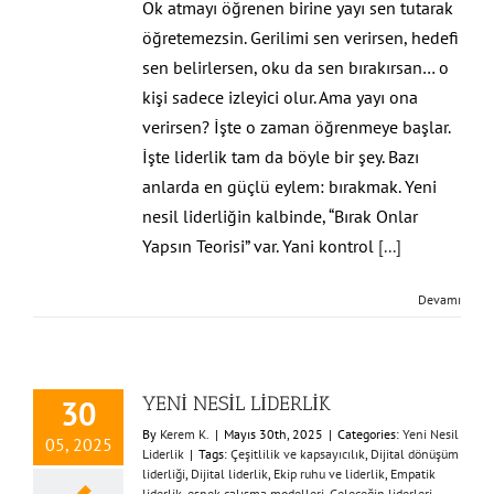
Ok atmayı öğrenen birine yayı sen tutarak
öğretemezsin. Gerilimi sen verirsen, hedefi
sen belirlersen, oku da sen bırakırsan… o
kişi sadece izleyici olur. Ama yayı ona
verirsen? İşte o zaman öğrenmeye başlar.
İşte liderlik tam da böyle bir şey. Bazı
anlarda en güçlü eylem: bırakmak. Yeni
nesil liderliğin kalbinde, “Bırak Onlar
Yapsın Teorisi” var. Yani kontrol
[...]
Devamı
YENİ NESİL LİDERLİK
30
By
Kerem K.
|
Mayıs 30th, 2025
|
Categories:
Yeni Nesil
05, 2025
Liderlik
|
Tags:
Çeşitlilik ve kapsayıcılık
,
Dijital dönüşüm
liderliği
,
Dijital liderlik
,
Ekip ruhu ve liderlik
,
Empatik
liderlik
,
esnek çalışma modelleri
,
Geleceğin liderleri
,