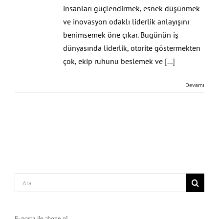
insanları güçlendirmek, esnek düşünmek
ve inovasyon odaklı liderlik anlayışını
benimsemek öne çıkar. Bugünün iş
dünyasında liderlik, otorite göstermekten
çok, ekip ruhunu beslemek ve
[...]
Devamı
Search
for:
E-posta ile abone ol