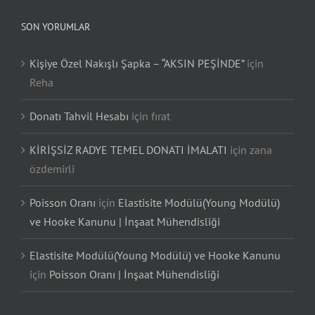
SON YORUMLAR
Kişiye Özel Nakışlı Şapka – “AKSIN PEŞİNDE”
için
Reha
Donatı Tahvil Hesabı
için
fırat
KİRİŞSİZ RADYE TEMEL DONATI İMALATI
için
zana
özdemirli
Poisson Oranı
için
Elastisite Modülü(Young Modülü)
ve Hooke Kanunu | İnşaat Mühendisliği
Elastisite Modülü(Young Modülü) ve Hooke Kanunu
için
Poisson Oranı | İnşaat Mühendisliği