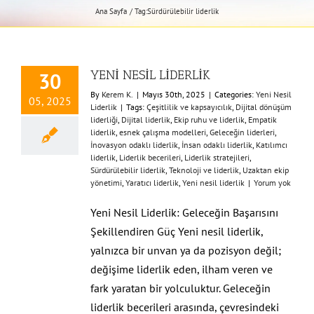
Ana Sayfa
Tag:
Sürdürülebilir liderlik
YENİ NESİL LİDERLİK
30
By
Kerem K.
|
Mayıs 30th, 2025
|
Categories:
Yeni Nesil
05, 2025
Liderlik
|
Tags:
Çeşitlilik ve kapsayıcılık
,
Dijital dönüşüm
liderliği
,
Dijital liderlik
,
Ekip ruhu ve liderlik
,
Empatik
liderlik
,
esnek çalışma modelleri
,
Geleceğin liderleri
,
İnovasyon odaklı liderlik
,
İnsan odaklı liderlik
,
Katılımcı
liderlik
,
Liderlik becerileri
,
Liderlik stratejileri
,
Sürdürülebilir liderlik
,
Teknoloji ve liderlik
,
Uzaktan ekip
yönetimi
,
Yaratıcı liderlik
,
Yeni nesil liderlik
|
Yorum yok
Yeni Nesil Liderlik: Geleceğin Başarısını
Şekillendiren Güç Yeni nesil liderlik,
yalnızca bir unvan ya da pozisyon değil;
değişime liderlik eden, ilham veren ve
fark yaratan bir yolculuktur. Geleceğin
liderlik becerileri arasında, çevresindeki