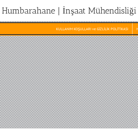
Humbarahane | İnşaat Mühendisliği
KULLANIM KOŞULLARI ve GİZLİLİK POLİTİKASI