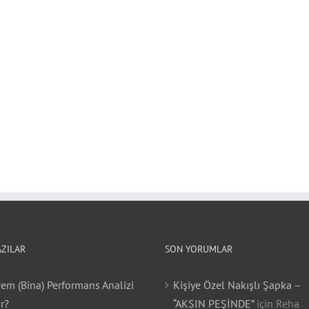
AZILAR
SON YORUMLAR
em (Bina) Performans Analizi
Kişiye Özel Nakışlı Şapka –
r?
“AKSIN PEŞİNDE”
için
Reha