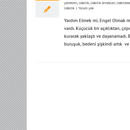
yönetimi
,
liderlik
,
liderlik örnekleri
,
liderlik
liderlik
|
Yorum yok
Yardım Etmek mi, Engel Olmak mı?
vardı. Küçücük bir açıklıktan, çır
kurarak yaklaştı ve dayanamadı. Bı
buruşuk, bedeni şişkindi artık v