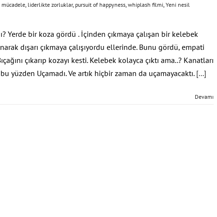
te mücadele
,
liderlikte zorluklar
,
pursuit of happyness
,
whiplash filmi
,
Yeni nesil
 Yerde bir koza gördü . İçinden çıkmaya çalışan bir kelebek
pınarak dışarı çıkmaya çalışıyordu ellerinde. Bunu gördü, empati
çağını çıkarıp kozayı kesti. Kelebek kolayca çıktı ama..? Kanatları
e bu yüzden Uçamadı. Ve artık hiçbir zaman da uçamayacaktı.
[...]
Devamı