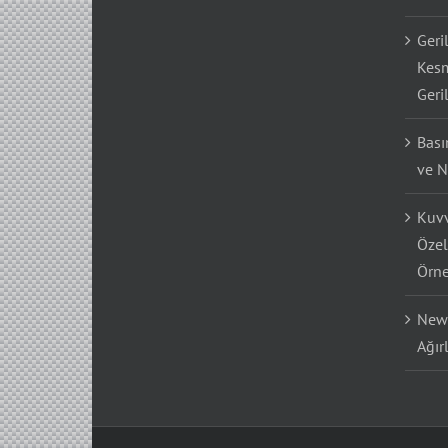
Geri
Kesm
Geri
Bası
ve N
Kuvv
Özel
Örne
Newt
Ağır