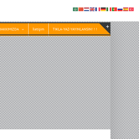
HAKKIMIZDA
İletişim
TIKLA-YAZ-YAYINLANSIN! ! !
Toggle
Sliding
Bar
Area