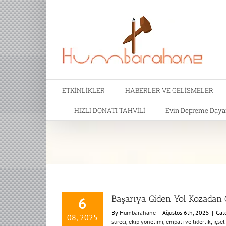
ETKİNLİKLER
HABERLER VE GELİŞMELER
HIZLI DONATI TAHVİLİ
Evin Depreme Dayanı
Başarıya Giden Yol Kozadan 
6
By
Humbarahane
|
Ağustos 6th, 2025
|
Cat
08, 2025
süreci
,
ekip yönetimi
,
empati ve liderlik
,
içsel