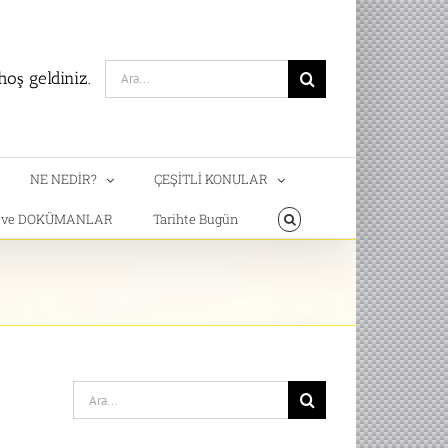
Search
oş geldiniz.
for:
NE NEDİR?
ÇEŞİTLİ KONULAR
T ve DOKÜMANLAR
Tarihte Bugün
Search
for: