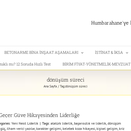
Humbarahane'ye h
BETONARME BİNA İNŞAAT AŞAMALARI
İSTİNAT & İKSA
klı mı? 12 Soruda Hızlı Test
BİRİM FİYAT-YÖNETMELİK-MEVZUA
dönüşüm süreci
Ana Sayfa
Tag:
dönüşüm süreci
Geçer:Güve Hikayesinden Liderliğe
egories:
Yeni Nesil Liderlik
|
Tags:
atatürk liderlik
,
başarısızlık ve liderlik
,
dönüşüm
 güç
,
ilham verici yazılar
,
karakter gelişimi
,
kelebek koza hikayesi
,
kişisel gelişim
,
kriz