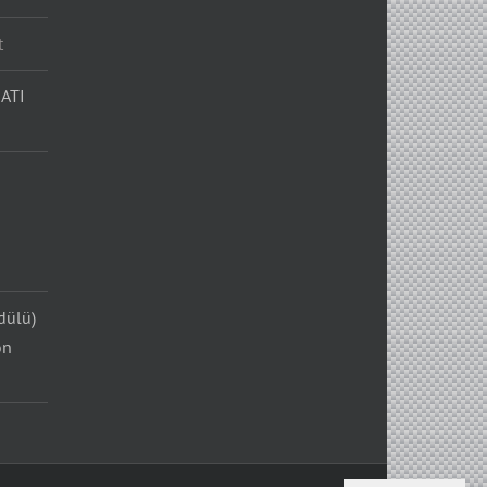
t
ATI
dülü)
on