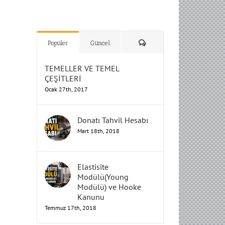
H
H
H
Humbarahane
Humbarahane
,
,
İnşaat
İnşaat
Humbarahane
Humbarahane
Mühendisliği
Mühendisliği
Mühendisliği
H
H
H
H
Mühendisliği
Mühendisliği
Yorum
Popüler
Güncel
TEMELLER VE TEMEL
ÇEŞİTLERİ
Ocak 27th, 2017
Donatı Tahvil Hesabı
Mart 18th, 2018
Elastisite
Modülü(Young
Modülü) ve Hooke
Kanunu
Temmuz 17th, 2018