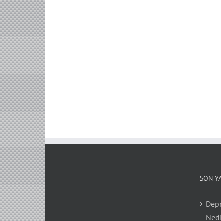
SON Y
Depr
Nedi