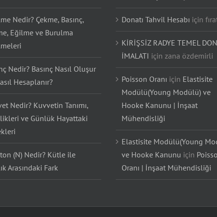
lme Nedir? Çekme, Basınç,
Donatı Tahvil Hesabı
için
fıra
e, Eğilme ve Burulma
KİRİŞSİZ RADYE TEMEL DON
lmeleri
İMALATI
için
zana özdemirli
nç Nedir? Basınç Nasıl Oluşur
Poisson Oranı
için
Elastisite
asıl Hesaplanır?
Modülü(Young Modülü) ve
et Nedir? Kuvvetin Tanımı,
Hooke Kanunu | İnşaat
likleri ve Günlük Hayattaki
Mühendisliği
kleri
Elastisite Modülü(Young Mo
on (N) Nedir? Kütle ile
ve Hooke Kanunu
için
Poiss
lık Arasındaki Fark
Oranı | İnşaat Mühendisliği