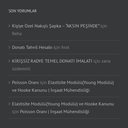
SON YORUMLAR
Kişiye Özel Nakışlı Şapka – “AKSIN PEŞİNDE”
için
Reha
Donatı Tahvil Hesabı
için
fırat
KİRİŞSİZ RADYE TEMEL DONATI İMALATI
için
zana
özdemirli
Poisson Oranı
için
Elastisite Modülü(Young Modülü)
ve Hooke Kanunu | İnşaat Mühendisliği
Elastisite Modülü(Young Modülü) ve Hooke Kanunu
için
Poisson Oranı | İnşaat Mühendisliği