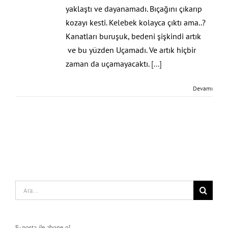
yaklaştı ve dayanamadı. Bıçağını çıkarıp
kozayı kesti. Kelebek kolayca çıktı ama..?
Kanatları buruşuk, bedeni şişkindi artık
ve bu yüzden Uçamadı. Ve artık hiçbir
zaman da uçamayacaktı.
[...]
Devamı
Search
for:
E-posta ile abone ol