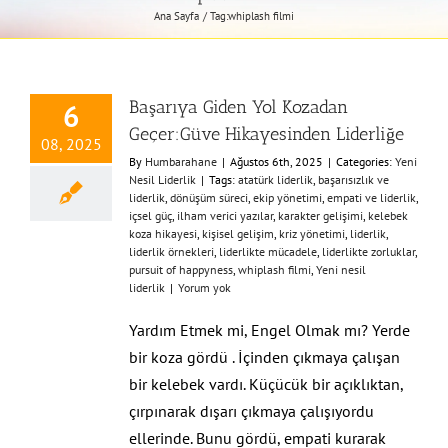
Ana Sayfa
Tag:
whiplash filmi
Başarıya Giden Yol Kozadan
6
Geçer:Güve Hikayesinden Liderliğe
08, 2025
By
Humbarahane
|
Ağustos 6th, 2025
|
Categories:
Yeni
Nesil Liderlik
|
Tags:
atatürk liderlik
,
başarısızlık ve
liderlik
,
dönüşüm süreci
,
ekip yönetimi
,
empati ve liderlik
,
içsel güç
,
ilham verici yazılar
,
karakter gelişimi
,
kelebek
koza hikayesi
,
kişisel gelişim
,
kriz yönetimi
,
liderlik
,
liderlik örnekleri
,
liderlikte mücadele
,
liderlikte zorluklar
,
pursuit of happyness
,
whiplash filmi
,
Yeni nesil
liderlik
|
Yorum yok
Yardım Etmek mi, Engel Olmak mı? Yerde
bir koza gördü . İçinden çıkmaya çalışan
bir kelebek vardı. Küçücük bir açıklıktan,
çırpınarak dışarı çıkmaya çalışıyordu
ellerinde. Bunu gördü, empati kurarak