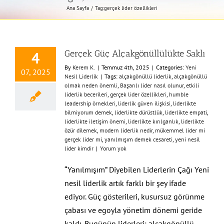
Ana Sayfa
Tag:
gerçek lider özellikleri
Gerçek Güç Alçakgönüllülükte Saklı
4
By
Kerem K.
|
Temmuz 4th, 2025
|
Categories:
Yeni
07, 2025
Nesil Liderlik
|
Tags:
alçakgönüllü liderlik
,
alçakgönüllü
olmak neden önemli
,
Başarılı lider nasıl olunur
,
etkili
liderlik becerileri
,
gerçek lider özellikleri
,
humble
leadership örnekleri
,
liderlik güven ilişkisi
,
liderlikte
bilmiyorum demek
,
liderlikte dürüstlük
,
liderlikte empati
,
liderlikte iletişim önemi
,
liderlikte kırılganlık
,
liderlikte
özür dilemek
,
modern liderlik nedir
,
mükemmel lider mi
gerçek lider mi
,
yanılmışım demek cesareti
,
yeni nesil
lider kimdir
|
Yorum yok
“Yanılmışım” Diyebilen Liderlerin Çağı Yeni
nesil liderlik artık farklı bir şey ifade
ediyor. Güç gösterileri, kusursuz görünme
çabası ve egoyla yönetim dönemi geride
kaldı. Bugünün liderleri; alçakgönüllü,