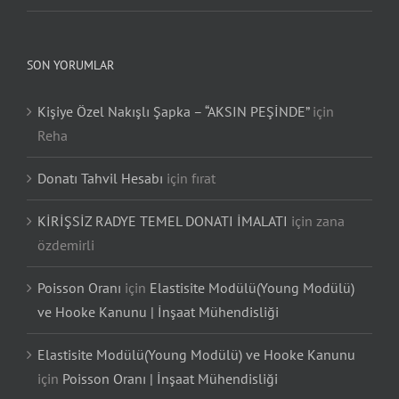
SON YORUMLAR
Kişiye Özel Nakışlı Şapka – “AKSIN PEŞİNDE”
için
Reha
Donatı Tahvil Hesabı
için
fırat
KİRİŞSİZ RADYE TEMEL DONATI İMALATI
için
zana
özdemirli
Poisson Oranı
için
Elastisite Modülü(Young Modülü)
ve Hooke Kanunu | İnşaat Mühendisliği
Elastisite Modülü(Young Modülü) ve Hooke Kanunu
için
Poisson Oranı | İnşaat Mühendisliği