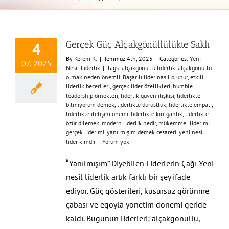
Gerçek Güç Alçakgönüllülükte Saklı
4
By
Kerem K.
|
Temmuz 4th, 2025
|
Categories:
Yeni
07, 2025
Nesil Liderlik
|
Tags:
alçakgönüllü liderlik
,
alçakgönüllü
olmak neden önemli
,
Başarılı lider nasıl olunur
,
etkili
liderlik becerileri
,
gerçek lider özellikleri
,
humble
leadership örnekleri
,
liderlik güven ilişkisi
,
liderlikte
bilmiyorum demek
,
liderlikte dürüstlük
,
liderlikte empati
,
liderlikte iletişim önemi
,
liderlikte kırılganlık
,
liderlikte
özür dilemek
,
modern liderlik nedir
,
mükemmel lider mi
gerçek lider mi
,
yanılmışım demek cesareti
,
yeni nesil
lider kimdir
|
Yorum yok
“Yanılmışım” Diyebilen Liderlerin Çağı Yeni
nesil liderlik artık farklı bir şey ifade
ediyor. Güç gösterileri, kusursuz görünme
çabası ve egoyla yönetim dönemi geride
kaldı. Bugünün liderleri; alçakgönüllü,