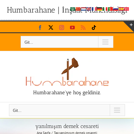
Humbarahane | İnşaat Mühendisliği
Skip
Facebook
X
Instagram
YouTube
Rss
Tiktok
to
content
Git...
Humbarahane'ye hoş geldiniz.
Git...
yanılmışım demek cesareti
Ana Sayfa
Tag:
yanılmışım demek cesareti