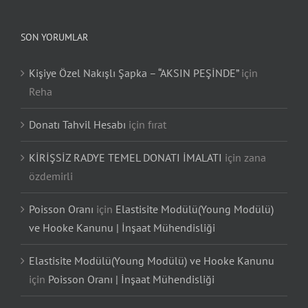
SON YORUMLAR
Kişiye Özel Nakışlı Şapka – “AKSIN PEŞİNDE”
için
Reha
Donatı Tahvil Hesabı
için
fırat
KİRİŞSİZ RADYE TEMEL DONATI İMALATI
için
zana
özdemirli
Poisson Oranı
için
Elastisite Modülü(Young Modülü)
ve Hooke Kanunu | İnşaat Mühendisliği
Elastisite Modülü(Young Modülü) ve Hooke Kanunu
için
Poisson Oranı | İnşaat Mühendisliği