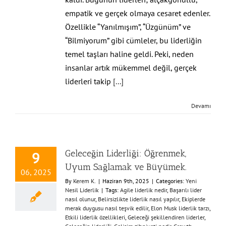
empatik ve gerçek olmaya cesaret edenler.
Özellikle “Yanılmışım”, “Üzgünüm” ve
“Bilmiyorum” gibi cümleler, bu liderliğin
temel taşları haline geldi. Peki, neden
insanlar artık mükemmel değil, gerçek
liderleri takip
[...]
Devamı
Geleceğin Liderliği: Öğrenmek,
9
Uyum Sağlamak ve Büyümek.
06, 2025
By
Kerem K.
|
Haziran 9th, 2025
|
Categories:
Yeni
Nesil Liderlik
|
Tags:
Agile liderlik nedir
,
Başarılı lider
nasıl olunur
,
Belirsizlikte liderlik nasıl yapılır
,
Ekiplerde
merak duygusu nasıl teşvik edilir
,
Elon Musk liderlik tarzı
,
Etkili liderlik özellikleri
,
Geleceği şekillendiren liderler
,