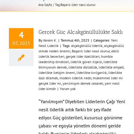
Ana Sayfa
Tag:
Başarılı lider nasıl olunur
Gerçek Güç Alçakgönüllülükte Saklı
4
By
Kerem K.
|
Temmuz 4th, 2025
|
Categories:
Yeni
07, 2025
Nesil Liderlik
|
Tags:
alçakgönüllü liderlik
,
alçakgönüllü
olmak neden önemli
,
Başarılı lider nasıl olunur
,
etkili
liderlik becerileri
,
gerçek lider özellikleri
,
humble
leadership örnekleri
,
liderlik güven ilişkisi
,
liderlikte
bilmiyorum demek
,
liderlikte dürüstlük
,
liderlikte empati
,
liderlikte iletişim önemi
,
liderlikte kırılganlık
,
liderlikte
özür dilemek
,
modern liderlik nedir
,
mükemmel lider mi
gerçek lider mi
,
yanılmışım demek cesareti
,
yeni nesil
lider kimdir
|
Yorum yok
“Yanılmışım” Diyebilen Liderlerin Çağı Yeni
nesil liderlik artık farklı bir şey ifade
ediyor. Güç gösterileri, kusursuz görünme
çabası ve egoyla yönetim dönemi geride
kaldı. Bugünün liderleri; alçakgönüllü,