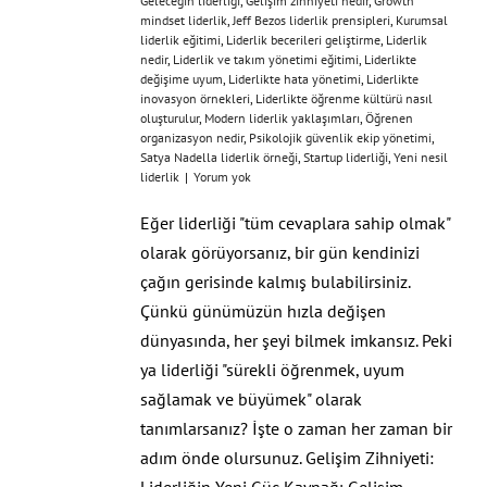
Geleceğin liderliği
,
Gelişim zihniyeti nedir
,
Growth
mindset liderlik
,
Jeff Bezos liderlik prensipleri
,
Kurumsal
liderlik eğitimi
,
Liderlik becerileri geliştirme
,
Liderlik
nedir
,
Liderlik ve takım yönetimi eğitimi
,
Liderlikte
değişime uyum
,
Liderlikte hata yönetimi
,
Liderlikte
inovasyon örnekleri
,
Liderlikte öğrenme kültürü nasıl
oluşturulur
,
Modern liderlik yaklaşımları
,
Öğrenen
organizasyon nedir
,
Psikolojik güvenlik ekip yönetimi
,
Satya Nadella liderlik örneği
,
Startup liderliği
,
Yeni nesil
liderlik
|
Yorum yok
Eğer liderliği "tüm cevaplara sahip olmak"
olarak görüyorsanız, bir gün kendinizi
çağın gerisinde kalmış bulabilirsiniz.
Çünkü günümüzün hızla değişen
dünyasında, her şeyi bilmek imkansız. Peki
ya liderliği "sürekli öğrenmek, uyum
sağlamak ve büyümek" olarak
tanımlarsanız? İşte o zaman her zaman bir
adım önde olursunuz. Gelişim Zihniyeti: