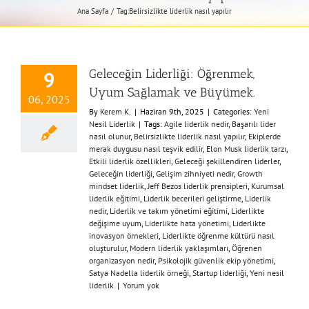
Ana Sayfa
Tag:
Belirsizlikte liderlik nasıl yapılır
Geleceğin Liderliği: Öğrenmek,
9
Uyum Sağlamak ve Büyümek.
06, 2025
By
Kerem K.
|
Haziran 9th, 2025
|
Categories:
Yeni
Nesil Liderlik
|
Tags:
Agile liderlik nedir
,
Başarılı lider
nasıl olunur
,
Belirsizlikte liderlik nasıl yapılır
,
Ekiplerde
merak duygusu nasıl teşvik edilir
,
Elon Musk liderlik tarzı
,
Etkili liderlik özellikleri
,
Geleceği şekillendiren liderler
,
Geleceğin liderliği
,
Gelişim zihniyeti nedir
,
Growth
mindset liderlik
,
Jeff Bezos liderlik prensipleri
,
Kurumsal
liderlik eğitimi
,
Liderlik becerileri geliştirme
,
Liderlik
nedir
,
Liderlik ve takım yönetimi eğitimi
,
Liderlikte
değişime uyum
,
Liderlikte hata yönetimi
,
Liderlikte
inovasyon örnekleri
,
Liderlikte öğrenme kültürü nasıl
oluşturulur
,
Modern liderlik yaklaşımları
,
Öğrenen
organizasyon nedir
,
Psikolojik güvenlik ekip yönetimi
,
Satya Nadella liderlik örneği
,
Startup liderliği
,
Yeni nesil
liderlik
|
Yorum yok