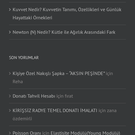
Kuvvet Nedir? Kuvvetin Tanımı, Özellikleri ve Günlük
Hayattaki Örnekleri
Newton (N) Nedir? Kütle ile Ağırlık Arasındaki Fark
SON YORUMLAR
Kişiye Özel Nakışlı Şapka – “AKSIN PEŞİNDE”
için
Reha
Donatı Tahvil Hesabı
için
fırat
KİRİŞSİZ RADYE TEMEL DONATI İMALATI
için
zana
özdemirli
Poisson Oranı
için
Elastisite Modülü(Young Modülü)