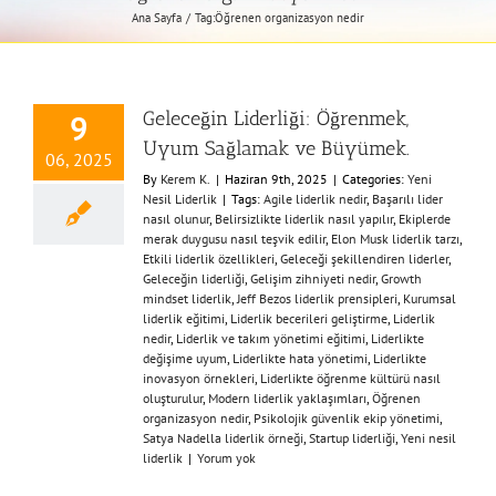
Ana Sayfa
Tag:
Öğrenen organizasyon nedir
Geleceğin Liderliği: Öğrenmek,
9
Uyum Sağlamak ve Büyümek.
06, 2025
By
Kerem K.
|
Haziran 9th, 2025
|
Categories:
Yeni
Nesil Liderlik
|
Tags:
Agile liderlik nedir
,
Başarılı lider
nasıl olunur
,
Belirsizlikte liderlik nasıl yapılır
,
Ekiplerde
merak duygusu nasıl teşvik edilir
,
Elon Musk liderlik tarzı
,
Etkili liderlik özellikleri
,
Geleceği şekillendiren liderler
,
Geleceğin liderliği
,
Gelişim zihniyeti nedir
,
Growth
mindset liderlik
,
Jeff Bezos liderlik prensipleri
,
Kurumsal
liderlik eğitimi
,
Liderlik becerileri geliştirme
,
Liderlik
nedir
,
Liderlik ve takım yönetimi eğitimi
,
Liderlikte
değişime uyum
,
Liderlikte hata yönetimi
,
Liderlikte
inovasyon örnekleri
,
Liderlikte öğrenme kültürü nasıl
oluşturulur
,
Modern liderlik yaklaşımları
,
Öğrenen
organizasyon nedir
,
Psikolojik güvenlik ekip yönetimi
,
Satya Nadella liderlik örneği
,
Startup liderliği
,
Yeni nesil
liderlik
|
Yorum yok