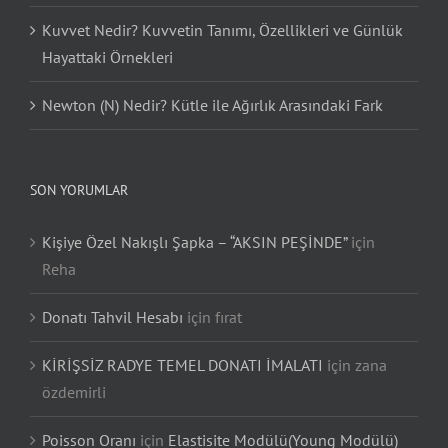
Kuvvet Nedir? Kuvvetin Tanımı, Özellikleri ve Günlük
Hayattaki Örnekleri
Newton (N) Nedir? Kütle ile Ağırlık Arasındaki Fark
SON YORUMLAR
Kişiye Özel Nakışlı Şapka – “AKSIN PEŞİNDE”
için
Reha
Donatı Tahvil Hesabı
için
fırat
KİRİŞSİZ RADYE TEMEL DONATI İMALATI
için
zana
özdemirli
Poisson Oranı
için
Elastisite Modülü(Young Modülü)