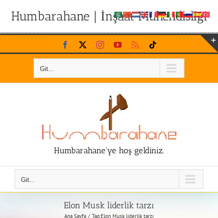
Humbarahane | İnşaat Mühendisliği
Skip
Facebook
X
Instagram
YouTube
Rss
Tiktok
to
content
Git...
Humbarahane'ye hoş geldiniz.
Git...
Elon Musk liderlik tarzı
Ana Sayfa
Tag:
Elon Musk liderlik tarzı