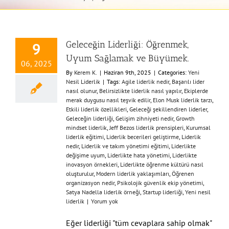
Geleceğin Liderliği: Öğrenmek,
9
Uyum Sağlamak ve Büyümek.
06, 2025
By
Kerem K.
|
Haziran 9th, 2025
|
Categories:
Yeni
Nesil Liderlik
|
Tags:
Agile liderlik nedir
,
Başarılı lider
nasıl olunur
,
Belirsizlikte liderlik nasıl yapılır
,
Ekiplerde
merak duygusu nasıl teşvik edilir
,
Elon Musk liderlik tarzı
,
Etkili liderlik özellikleri
,
Geleceği şekillendiren liderler
,
Geleceğin liderliği
,
Gelişim zihniyeti nedir
,
Growth
mindset liderlik
,
Jeff Bezos liderlik prensipleri
,
Kurumsal
liderlik eğitimi
,
Liderlik becerileri geliştirme
,
Liderlik
nedir
,
Liderlik ve takım yönetimi eğitimi
,
Liderlikte
değişime uyum
,
Liderlikte hata yönetimi
,
Liderlikte
inovasyon örnekleri
,
Liderlikte öğrenme kültürü nasıl
oluşturulur
,
Modern liderlik yaklaşımları
,
Öğrenen
organizasyon nedir
,
Psikolojik güvenlik ekip yönetimi
,
Satya Nadella liderlik örneği
,
Startup liderliği
,
Yeni nesil
liderlik
|
Yorum yok
Eğer liderliği "tüm cevaplara sahip olmak"