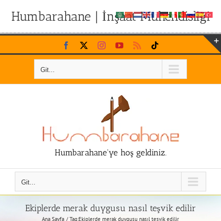
Humbarahane | İnşaat Mühendisliği
Skip
Facebook
X
Instagram
YouTube
Rss
Tiktok
to
content
Git...
Humbarahane'ye hoş geldiniz.
Git...
Ekiplerde merak duygusu nasıl teşvik edilir
Ana Sayfa
Tag:
Ekiplerde merak duygusu nasıl teşvik edilir