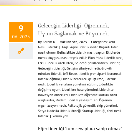
Geleceğin Liderliği: Öğrenmek,
9
Uyum Sağlamak ve Büyümek.
06, 2025
By
Kerem K.
|
Haziran 9th, 2025
|
Categories:
Yeni
Nesil Liderlik
|
Tags:
Agile liderlik nedir
,
Başarılı lider
nasıl olunur
,
Belirsizlikte liderlik nasıl yapılır
,
Ekiplerde
merak duygusu nasıl teşvik edilir
,
Elon Musk liderlik tarzı
,
Etkili liderlik özellikleri
,
Geleceği şekillendiren liderler
,
Geleceğin liderliği
,
Gelişim zihniyeti nedir
,
Growth
mindset liderlik
,
Jeff Bezos liderlik prensipleri
,
Kurumsal
liderlik eğitimi
,
Liderlik becerileri geliştirme
,
Liderlik
nedir
,
Liderlik ve takım yönetimi eğitimi
,
Liderlikte
değişime uyum
,
Liderlikte hata yönetimi
,
Liderlikte
inovasyon örnekleri
,
Liderlikte öğrenme kültürü nasıl
oluşturulur
,
Modern liderlik yaklaşımları
,
Öğrenen
organizasyon nedir
,
Psikolojik güvenlik ekip yönetimi
,
Satya Nadella liderlik örneği
,
Startup liderliği
,
Yeni nesil
liderlik
|
Yorum yok
Eğer liderliği "tüm cevaplara sahip olmak"