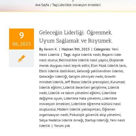
Ana Sayfa
Tag:
Liderlikte inovasyon örnekleri
Geleceğin Liderliği: Öğrenmek,
9
Uyum Sağlamak ve Büyümek.
06, 2025
By
Kerem K.
|
Haziran 9th, 2025
|
Categories:
Yeni
Nesil Liderlik
|
Tags:
Agile liderlik nedir
,
Başarılı lider
nasıl olunur
,
Belirsizlikte liderlik nasıl yapılır
,
Ekiplerde
merak duygusu nasıl teşvik edilir
,
Elon Musk liderlik tarzı
,
Etkili liderlik özellikleri
,
Geleceği şekillendiren liderler
,
Geleceğin liderliği
,
Gelişim zihniyeti nedir
,
Growth
mindset liderlik
,
Jeff Bezos liderlik prensipleri
,
Kurumsal
liderlik eğitimi
,
Liderlik becerileri geliştirme
,
Liderlik
nedir
,
Liderlik ve takım yönetimi eğitimi
,
Liderlikte
değişime uyum
,
Liderlikte hata yönetimi
,
Liderlikte
inovasyon örnekleri
,
Liderlikte öğrenme kültürü nasıl
oluşturulur
,
Modern liderlik yaklaşımları
,
Öğrenen
organizasyon nedir
,
Psikolojik güvenlik ekip yönetimi
,
Satya Nadella liderlik örneği
,
Startup liderliği
,
Yeni nesil
liderlik
|
Yorum yok