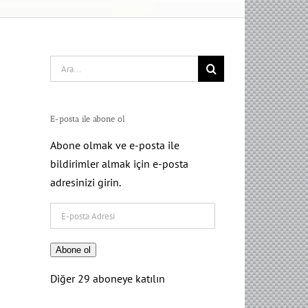
Search
for:
E-posta ile abone ol
Abone olmak ve e-posta ile
bildirimler almak için e-posta
adresinizi girin.
E-
posta
Adresi
Abone ol
Diğer 29 aboneye katılın