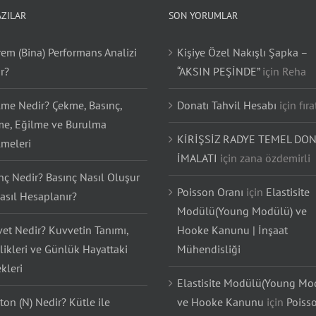
AZILAR
SON YORUMLAR
em (Bina) Performans Analizi
Kişiye Özel Nakışlı Şapka –
r?
“AKSIN PEŞİNDE”
için
Reha
lme Nedir? Çekme, Basınç,
Donatı Tahvil Hesabı
için
fıra
e, Eğilme ve Burulma
KİRİŞSİZ RADYE TEMEL DON
lmeleri
İMALATI
için
zana özdemirli
nç Nedir? Basınç Nasıl Oluşur
Poisson Oranı
için
Elastisite
asıl Hesaplanır?
Modülü(Young Modülü) ve
et Nedir? Kuvvetin Tanımı,
Hooke Kanunu | İnşaat
likleri ve Günlük Hayattaki
Mühendisliği
kleri
Elastisite Modülü(Young Mo