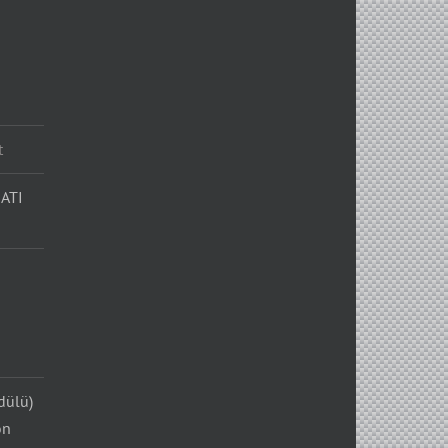
t
ATI
dülü)