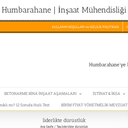
Humbarahane | İnşaat Mühendisliği
KULLANIM KOŞULLARI ve GİZLİLİK POLİTİKASI
Humbarahane'ye h
BETONARME BİNA İNŞAAT AŞAMALARI
İSTİNAT & İKSA
klı mı? 12 Soruda Hızlı Test
BİRİM FİYAT-YÖNETMELİK-MEVZUA
liderlikte dürüstlük
Ana Sayfa
Tag:
liderlikte dürüstlük