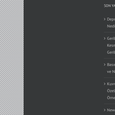
SON Y
Depr
Nedi
Geri
Kesm
Geri
Bası
ve N
Kuvv
Özel
Örne