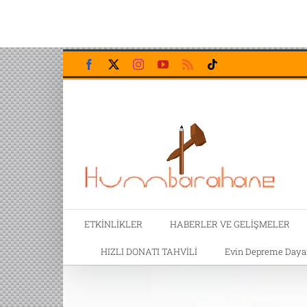
Skip
Facebook
X
Instagram
YouTube
Rss
Tiktok
to
content
ETKİNLİKLER
HABERLER VE GELİŞMELER
HIZLI DONATI TAHVİLİ
Evin Depreme Dayanı