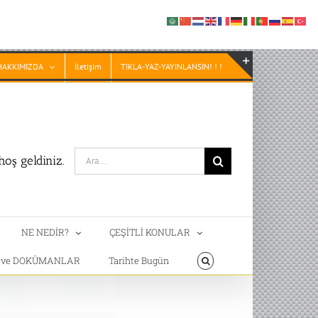
HAKKIMIZDA
İletişim
TIKLA-YAZ-YAYINLANSIN! ! !
Toggle
Sliding
Bar
Area
Search
oş geldiniz.
for:
NE NEDİR?
ÇEŞİTLİ KONULAR
T ve DOKÜMANLAR
Tarihte Bugün