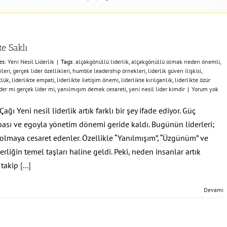
e Saklı
es:
Yeni Nesil Liderlik
|
Tags:
alçakgönüllü liderlik
,
alçakgönüllü olmak neden önemli
,
ileri
,
gerçek lider özellikleri
,
humble leadership örnekleri
,
liderlik güven ilişkisi
,
tlük
,
liderlikte empati
,
liderlikte iletişim önemi
,
liderlikte kırılganlık
,
liderlikte özür
er mi gerçek lider mi
,
yanılmışım demek cesareti
,
yeni nesil lider kimdir
|
Yorum yok
ağı Yeni nesil liderlik artık farklı bir şey ifade ediyor. Güç
bası ve egoyla yönetim dönemi geride kaldı. Bugünün liderleri;
olmaya cesaret edenler. Özellikle “Yanılmışım”, “Üzgünüm” ve
erliğin temel taşları haline geldi. Peki, neden insanlar artık
 takip
[...]
Devamı