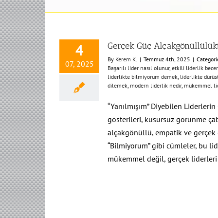
Gerçek Güç Alçakgönüllülükt
4
By
Kerem K.
|
Temmuz 4th, 2025
|
Categori
07, 2025
Başarılı lider nasıl olunur
,
etkili liderlik becer
liderlikte bilmiyorum demek
,
liderlikte dürüs
dilemek
,
modern liderlik nedir
,
mükemmel lid
“Yanılmışım” Diyebilen Liderlerin Ç
gösterileri, kusursuz görünme ça
alçakgönüllü, empatik ve gerçek 
“Bilmiyorum” gibi cümleler, bu lid
mükemmel değil, gerçek liderleri