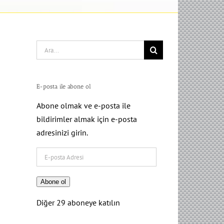
Search
for:
E-posta ile abone ol
Abone olmak ve e-posta ile
bildirimler almak için e-posta
adresinizi girin.
E-
posta
Adresi
Abone ol
Diğer 29 aboneye katılın