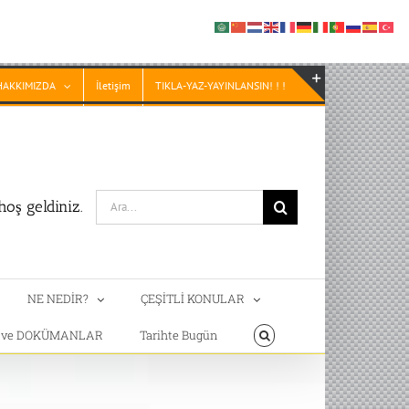
HAKKIMIZDA
İletişim
TIKLA-YAZ-YAYINLANSIN! ! !
Toggle
Sliding
Bar
Area
Search
oş geldiniz.
for:
NE NEDİR?
ÇEŞİTLİ KONULAR
T ve DOKÜMANLAR
Tarihte Bugün