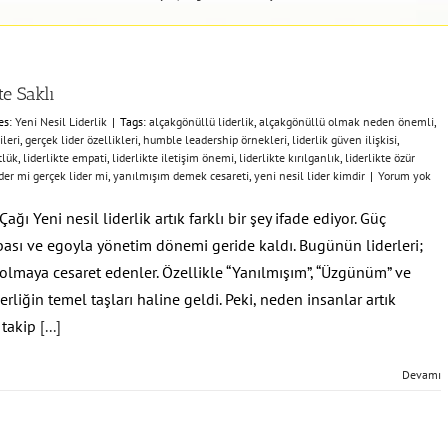
e Saklı
es:
Yeni Nesil Liderlik
|
Tags:
alçakgönüllü liderlik
,
alçakgönüllü olmak neden önemli
,
ileri
,
gerçek lider özellikleri
,
humble leadership örnekleri
,
liderlik güven ilişkisi
,
tlük
,
liderlikte empati
,
liderlikte iletişim önemi
,
liderlikte kırılganlık
,
liderlikte özür
er mi gerçek lider mi
,
yanılmışım demek cesareti
,
yeni nesil lider kimdir
|
Yorum yok
ağı Yeni nesil liderlik artık farklı bir şey ifade ediyor. Güç
bası ve egoyla yönetim dönemi geride kaldı. Bugünün liderleri;
olmaya cesaret edenler. Özellikle “Yanılmışım”, “Üzgünüm” ve
erliğin temel taşları haline geldi. Peki, neden insanlar artık
 takip
[...]
Devamı