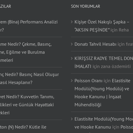
AZILAR
SON YORUMLAR
em (Bina) Performans Analizi
Kişiye Özel Nakışlı Şapka –
r?
“AKSIN PEŞİNDE”
için
Reha
lme Nedir? Çekme, Basınç,
Donatı Tahvil Hesabı
için
fıra
e, Eğilme ve Burulma
KİRİŞSİZ RADYE TEMEL DON
lmeleri
İMALATI
için
zana özdemirli
nç Nedir? Basınç Nasıl Oluşur
Poisson Oranı
için
Elastisite
asıl Hesaplanır?
Modülü(Young Modülü) ve
et Nedir? Kuvvetin Tanımı,
Hooke Kanunu | İnşaat
likleri ve Günlük Hayattaki
Mühendisliği
kleri
Elastisite Modülü(Young Mo