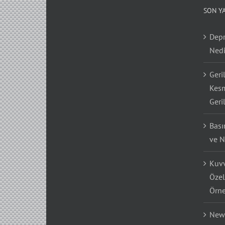
SON Y
Depr
Nedi
Geri
Kesm
Geri
Bası
ve N
Kuvv
Özel
Örne