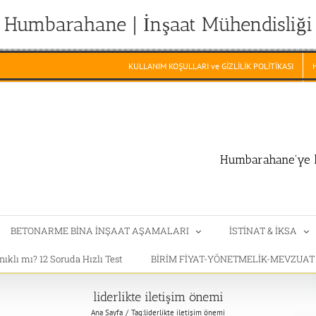
Humbarahane | İnşaat Mühendisliği
KULLANIM KOŞULLARI ve GİZLİLİK POLİTİKASI
Humbarahane'ye h
BETONARME BİNA İNŞAAT AŞAMALARI
İSTİNAT & İKSA
klı mı? 12 Soruda Hızlı Test
BİRİM FİYAT-YÖNETMELİK-MEVZUA
liderlikte iletişim önemi
Ana Sayfa
Tag:
liderlikte iletişim önemi