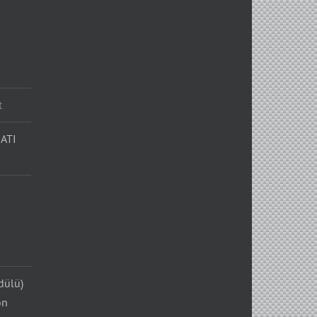
t
ATI
dülü)