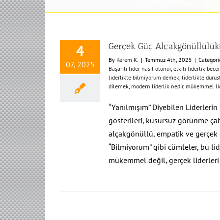
Gerçek Güç Alçakgönüllülükt
4
By
Kerem K.
|
Temmuz 4th, 2025
|
Categori
07, 2025
Başarılı lider nasıl olunur
,
etkili liderlik becer
liderlikte bilmiyorum demek
,
liderlikte dürüs
dilemek
,
modern liderlik nedir
,
mükemmel lid
“Yanılmışım” Diyebilen Liderlerin Ç
gösterileri, kusursuz görünme ça
alçakgönüllü, empatik ve gerçek 
“Bilmiyorum” gibi cümleler, bu lid
mükemmel değil, gerçek liderleri