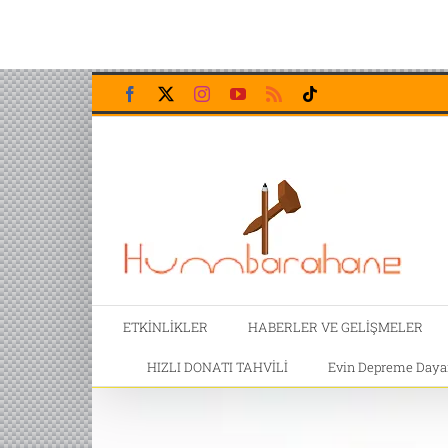
Skip
Facebook
X
Instagram
YouTube
Rss
Tiktok
to
content
ETKİNLİKLER
HABERLER VE GELİŞMELER
HIZLI DONATI TAHVİLİ
Evin Depreme Dayanı