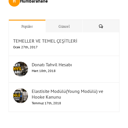
Humbarahane
Humbarahane
Humbarahane
Humbarahane
Humbarahane
Humbarahane
Humbarahane
Humbarahane
Humbarahane
Humbarahane
Humbarahane
Humbarahane
Humbarahane
Humbarahane
Humbarahane
Humbarahane
,
,
,
,
,
İnşaat Mühendisliği
İnşaat Mühendisliği
İnşaat Mühendisliği
İnşaat Mühendisliği
İnşaat Mühendisliği
H
H
H
H
H
H
H
H
H
H
H
H
H
H
H
H
UNUTMA!
”Humbarahane”
,
””İnşaat
&
Yorum
Popüler
Güncel
TEMELLER VE TEMEL ÇEŞİTLERİ
Ocak 27th, 2017
Donatı Tahvil Hesabı
Mart 18th, 2018
Elastisite Modülü(Young Modülü) ve
Hooke Kanunu
Temmuz 17th, 2018