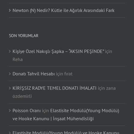
Newton (N) Nedir? Kütle ile Ağırlık Arasındaki Fark
SON YORUMLAR
Kişiye Özel Nakışlı Şapka – “AKSIN PEŞİNDE”
için
Reha
Donatı Tahvil Hesabı
için
fırat
KİRİŞSİZ RADYE TEMEL DONATI İMALATI
için
zana
özdemirli
Poisson Oranı
için
Elastisite Modülü(Young Modülü)
ve Hooke Kanunu | İnşaat Mühendisliği
Elastisite Modülü(Young Modülü) ve Hooke Kanunu