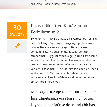
Ana Sayfa
Tag:
İçsel başarı motivasyonu
Dişliyi Döndüren Kim? Sen mi,
30
Korkuların mı?
05, 2025
By
Kerem K.
|
Mayıs 30th, 2025
|
Categories:
Yeni Nesil
Liderlik
|
Tags:
Aşırı başarı tuzağı
,
Aşırı performans
baskısı
,
Başarı ve anlamlı yaşam
,
Başarı ve stres
yönetimi
,
Başarıya odaklanma
,
Başarıyı yeniden
tanımlamak
,
Duygusal esneklik geliştirme
,
Hayır demek
ve sınır koymak
,
İçsel başarı motivasyonu
,
Kendi başarı
tanımını oluşturmak
,
Kendi değerini bilmek
,
Kendini
yeniden inşa etmek
,
Kişisel gelişim için öneriler
,
Liderlik
ve dayanıklılık
,
Mükemmeliyetçilikle mücadele
,
Yargılamadan kendini gözlemlemek
,
Yavaşlamak ve
dinlenmek
|
Yorum yok
Aşırı Başarı Tuzağı: Neden Durup Yeniden
İnşa Etmelisiniz? Aşırı başarı, bir övünç
kaynağı gibi görünse de aslında bir baş