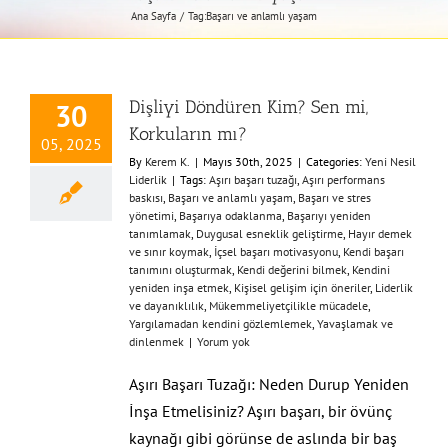
Ana Sayfa
Tag:
Başarı ve anlamlı yaşam
Dişliyi Döndüren Kim? Sen mi,
30
Korkuların mı?
05, 2025
By
Kerem K.
|
Mayıs 30th, 2025
|
Categories:
Yeni Nesil
Liderlik
|
Tags:
Aşırı başarı tuzağı
,
Aşırı performans
baskısı
,
Başarı ve anlamlı yaşam
,
Başarı ve stres
yönetimi
,
Başarıya odaklanma
,
Başarıyı yeniden
tanımlamak
,
Duygusal esneklik geliştirme
,
Hayır demek
ve sınır koymak
,
İçsel başarı motivasyonu
,
Kendi başarı
tanımını oluşturmak
,
Kendi değerini bilmek
,
Kendini
yeniden inşa etmek
,
Kişisel gelişim için öneriler
,
Liderlik
ve dayanıklılık
,
Mükemmeliyetçilikle mücadele
,
Yargılamadan kendini gözlemlemek
,
Yavaşlamak ve
dinlenmek
|
Yorum yok
Aşırı Başarı Tuzağı: Neden Durup Yeniden
İnşa Etmelisiniz? Aşırı başarı, bir övünç
kaynağı gibi görünse de aslında bir baş