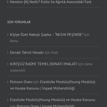
Newton (N) Nedir? Kütle ile Ağırlık Arasındaki Fark
SON YORUMLAR
Kişiye Özel Nakışlı Şapka – “AKSIN PEŞİNDE”
için
Reha
Donatı Tahvil Hesabı
için
fırat
KİRİŞSİZ RADYE TEMEL DONATI İMALATI
için
zana
özdemirli
Poisson Oranı
için
Elastisite Modülü(Young Modülü)
ve Hooke Kanunu | İnşaat Mühendisliği
Elastisite Modülü(Young Modülü) ve Hooke Kanunu
için
Poisson Oranı | İnşaat Mühendisliği