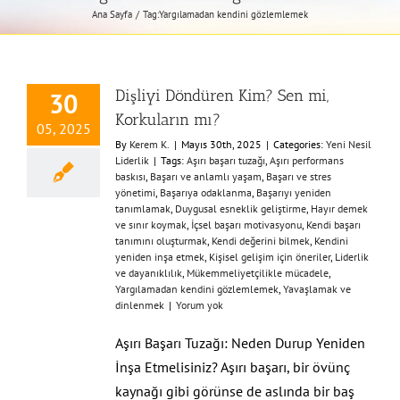
Ana Sayfa
Tag:
Yargılamadan kendini gözlemlemek
Dişliyi Döndüren Kim? Sen mi,
30
Korkuların mı?
05, 2025
By
Kerem K.
|
Mayıs 30th, 2025
|
Categories:
Yeni Nesil
Liderlik
|
Tags:
Aşırı başarı tuzağı
,
Aşırı performans
baskısı
,
Başarı ve anlamlı yaşam
,
Başarı ve stres
yönetimi
,
Başarıya odaklanma
,
Başarıyı yeniden
tanımlamak
,
Duygusal esneklik geliştirme
,
Hayır demek
ve sınır koymak
,
İçsel başarı motivasyonu
,
Kendi başarı
tanımını oluşturmak
,
Kendi değerini bilmek
,
Kendini
yeniden inşa etmek
,
Kişisel gelişim için öneriler
,
Liderlik
ve dayanıklılık
,
Mükemmeliyetçilikle mücadele
,
Yargılamadan kendini gözlemlemek
,
Yavaşlamak ve
dinlenmek
|
Yorum yok
Aşırı Başarı Tuzağı: Neden Durup Yeniden
İnşa Etmelisiniz? Aşırı başarı, bir övünç
kaynağı gibi görünse de aslında bir baş