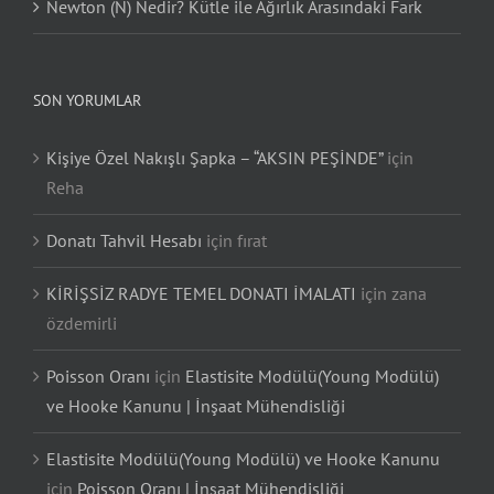
Newton (N) Nedir? Kütle ile Ağırlık Arasındaki Fark
SON YORUMLAR
Kişiye Özel Nakışlı Şapka – “AKSIN PEŞİNDE”
için
Reha
Donatı Tahvil Hesabı
için
fırat
KİRİŞSİZ RADYE TEMEL DONATI İMALATI
için
zana
özdemirli
Poisson Oranı
için
Elastisite Modülü(Young Modülü)
ve Hooke Kanunu | İnşaat Mühendisliği
Elastisite Modülü(Young Modülü) ve Hooke Kanunu
için
Poisson Oranı | İnşaat Mühendisliği