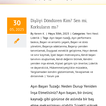
Dişliyi Döndüren Kim? Sen mi,
30
Korkuların mı?
05, 2025
By
Kerem K.
|
Mayıs 30th, 2025
|
Categories:
Yeni Nesil
Liderlik
|
Tags:
Aşırı başarı tuzağı
,
Aşırı performans
baskısı
,
Başarı ve anlamlı yaşam
,
Başarı ve stres
yönetimi
,
Başarıya odaklanma
,
Başarıyı yeniden
tanımlamak
,
Duygusal esneklik geliştirme
,
Hayır demek
ve sınır koymak
,
İçsel başarı motivasyonu
,
Kendi başarı
tanımını oluşturmak
,
Kendi değerini bilmek
,
Kendini
yeniden inşa etmek
,
Kişisel gelişim için öneriler
,
Liderlik
ve dayanıklılık
,
Mükemmeliyetçilikle mücadele
,
Yargılamadan kendini gözlemlemek
,
Yavaşlamak ve
dinlenmek
|
Yorum yok
Aşırı Başarı Tuzağı: Neden Durup Yeniden
İnşa Etmelisiniz? Aşırı başarı, bir övünç
kaynağı gibi görünse de aslında bir baş
etme mekanizması olabilir. Sürekli yüksek