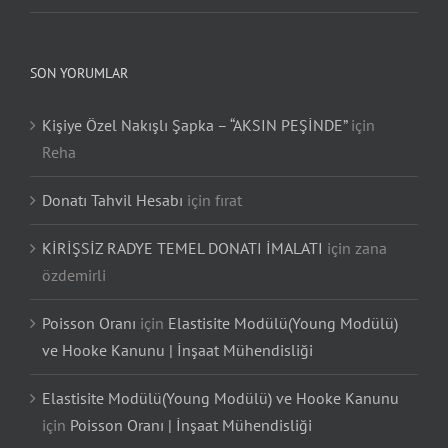
SON YORUMLAR
Kişiye Özel Nakışlı Şapka – “AKSIN PEŞİNDE”
için
Reha
Donatı Tahvil Hesabı
için
fırat
KİRİŞSİZ RADYE TEMEL DONATI İMALATI
için
zana
özdemirli
Poisson Oranı
için
Elastisite Modülü(Young Modülü)
ve Hooke Kanunu | İnşaat Mühendisliği
Elastisite Modülü(Young Modülü) ve Hooke Kanunu
için
Poisson Oranı | İnşaat Mühendisliği