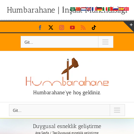
Humbarahane | İnşaat Mühendisliği
Skip
Facebook
X
Instagram
YouTube
Rss
Tiktok
to
content
Git...
Humbarahane'ye hoş geldiniz.
Git...
Duygusal esneklik geliştirme
Ana Sayfa
Tag:
Duygusal esneklik geliştirme