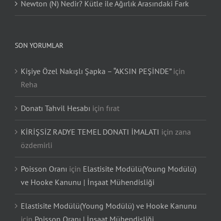
Newton (N) Nedir? Kütle ile Ağırlık Arasındaki Fark
SON YORUMLAR
Kişiye Özel Nakışlı Şapka – “AKSIN PEŞİNDE”
için
Reha
Donatı Tahvil Hesabı
için
fırat
KİRİŞSİZ RADYE TEMEL DONATI İMALATI
için
zana
özdemirli
Poisson Oranı
için
Elastisite Modülü(Young Modülü)
ve Hooke Kanunu | İnşaat Mühendisliği
Elastisite Modülü(Young Modülü) ve Hooke Kanunu
için
Poisson Oranı | İnşaat Mühendisliği