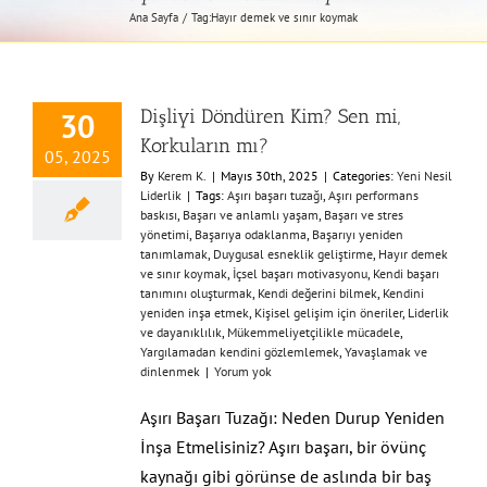
Ana Sayfa
Tag:
Hayır demek ve sınır koymak
Dişliyi Döndüren Kim? Sen mi,
30
Korkuların mı?
05, 2025
By
Kerem K.
|
Mayıs 30th, 2025
|
Categories:
Yeni Nesil
Liderlik
|
Tags:
Aşırı başarı tuzağı
,
Aşırı performans
baskısı
,
Başarı ve anlamlı yaşam
,
Başarı ve stres
yönetimi
,
Başarıya odaklanma
,
Başarıyı yeniden
tanımlamak
,
Duygusal esneklik geliştirme
,
Hayır demek
ve sınır koymak
,
İçsel başarı motivasyonu
,
Kendi başarı
tanımını oluşturmak
,
Kendi değerini bilmek
,
Kendini
yeniden inşa etmek
,
Kişisel gelişim için öneriler
,
Liderlik
ve dayanıklılık
,
Mükemmeliyetçilikle mücadele
,
Yargılamadan kendini gözlemlemek
,
Yavaşlamak ve
dinlenmek
|
Yorum yok
Aşırı Başarı Tuzağı: Neden Durup Yeniden
İnşa Etmelisiniz? Aşırı başarı, bir övünç
kaynağı gibi görünse de aslında bir baş