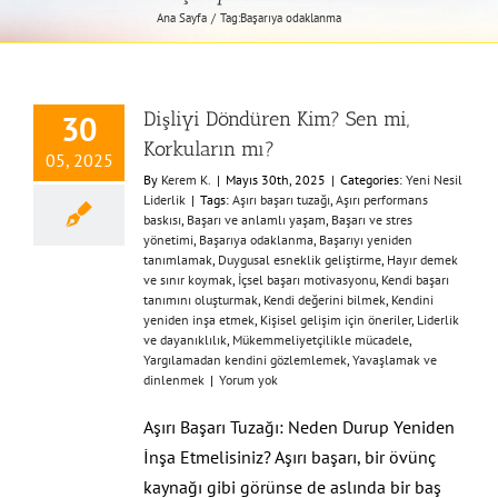
Ana Sayfa
Tag:
Başarıya odaklanma
Dişliyi Döndüren Kim? Sen mi,
30
Korkuların mı?
05, 2025
By
Kerem K.
|
Mayıs 30th, 2025
|
Categories:
Yeni Nesil
Liderlik
|
Tags:
Aşırı başarı tuzağı
,
Aşırı performans
baskısı
,
Başarı ve anlamlı yaşam
,
Başarı ve stres
yönetimi
,
Başarıya odaklanma
,
Başarıyı yeniden
tanımlamak
,
Duygusal esneklik geliştirme
,
Hayır demek
ve sınır koymak
,
İçsel başarı motivasyonu
,
Kendi başarı
tanımını oluşturmak
,
Kendi değerini bilmek
,
Kendini
yeniden inşa etmek
,
Kişisel gelişim için öneriler
,
Liderlik
ve dayanıklılık
,
Mükemmeliyetçilikle mücadele
,
Yargılamadan kendini gözlemlemek
,
Yavaşlamak ve
dinlenmek
|
Yorum yok
Aşırı Başarı Tuzağı: Neden Durup Yeniden
İnşa Etmelisiniz? Aşırı başarı, bir övünç
kaynağı gibi görünse de aslında bir baş