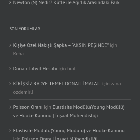
Newton (N) Nedir? Kütle ile Ağırlık Arasındaki Fark
SON YORUMLAR
Kişiye Özel Nakışlı Şapka – “AKSIN PEŞİNDE”
için
Reha
Donatı Tahvil Hesabı
için
fırat
KİRİŞSİZ RADYE TEMEL DONATI İMALATI
için
zana
özdemirli
Poisson Oranı
için
Elastisite Modülü(Young Modülü)
ve Hooke Kanunu | İnşaat Mühendisliği
Elastisite Modülü(Young Modülü) ve Hooke Kanunu
için
Poisson Oranı | İnşaat Mühendisliği