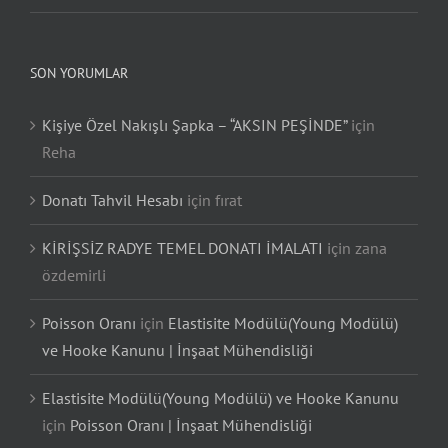
SON YORUMLAR
Kişiye Özel Nakışlı Şapka – “AKSIN PEŞİNDE”
için
Reha
Donatı Tahvil Hesabı
için
fırat
KİRİŞSİZ RADYE TEMEL DONATI İMALATI
için
zana
özdemirli
Poisson Oranı
için
Elastisite Modülü(Young Modülü)
ve Hooke Kanunu | İnşaat Mühendisliği
Elastisite Modülü(Young Modülü) ve Hooke Kanunu
için
Poisson Oranı | İnşaat Mühendisliği