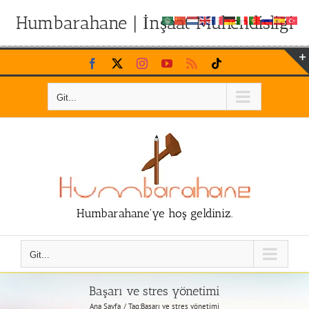
Humbarahane | İnşaat Mühendisliği
Skip
Facebook
X
Instagram
YouTube
Rss
Tiktok
to
content
Git...
Humbarahane'ye hoş geldiniz.
Git...
Başarı ve stres yönetimi
Ana Sayfa
Tag:
Başarı ve stres yönetimi