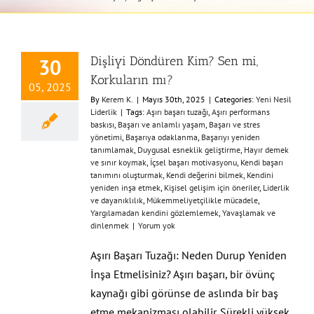
Dişliyi Döndüren Kim? Sen mi,
30
Korkuların mı?
05, 2025
By
Kerem K.
|
Mayıs 30th, 2025
|
Categories:
Yeni Nesil
Liderlik
|
Tags:
Aşırı başarı tuzağı
,
Aşırı performans
baskısı
,
Başarı ve anlamlı yaşam
,
Başarı ve stres
yönetimi
,
Başarıya odaklanma
,
Başarıyı yeniden
tanımlamak
,
Duygusal esneklik geliştirme
,
Hayır demek
ve sınır koymak
,
İçsel başarı motivasyonu
,
Kendi başarı
tanımını oluşturmak
,
Kendi değerini bilmek
,
Kendini
yeniden inşa etmek
,
Kişisel gelişim için öneriler
,
Liderlik
ve dayanıklılık
,
Mükemmeliyetçilikle mücadele
,
Yargılamadan kendini gözlemlemek
,
Yavaşlamak ve
dinlenmek
|
Yorum yok
Aşırı Başarı Tuzağı: Neden Durup Yeniden
İnşa Etmelisiniz? Aşırı başarı, bir övünç
kaynağı gibi görünse de aslında bir baş
etme mekanizması olabilir. Sürekli yüksek