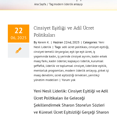
Ana Sayfa
Tag:
modern liderlik anlayışı
Cinsiyet Eşitliği ve Adil Ücret
22
Politikaları
06, 2025
By
Kerem K.
|
Haziran 22nd, 2025
|
Categories:
Yeni
Nesil Liderlik
|
Tags:
adil ücret politikası
,
cinsiyet eşitliği
,
cinsiyet temelli önyargılar
,
eşit işe eşit ücret
,
iş
yaşamında kadın
,
iş yerinde cinsiyet ayrımı
,
kadın erkek
maaş farkı
,
kadın liderler
,
kapsayıcı liderlik
,
kurumsal
şeffaflık
,
liderlik ve toplumsal cinsiyet
,
liderlikte eşitlik
,
mentorluk programları
,
modern liderlik anlayışı
,
şirket içi
maaş denetimi
,
ücret eşitsizliği örnekleri
,
yenilikçi
yönetim modelleri
|
Yorum yok
Yeni Nesil Liderlik: Cinsiyet Eşitliği ve Adil
Ücret Politikaları ile Geleceği
Şekillendirmek Sharon Stone’un Sözleri
ve Küresel Ücret Eşitsizliği Gerçeği Sharon