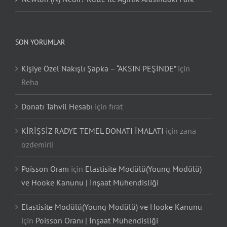
SON YORUMLAR
Kişiye Özel Nakışlı Şapka – “AKSIN PEŞİNDE”
için
Reha
Donatı Tahvil Hesabı
için
fırat
KİRİŞSİZ RADYE TEMEL DONATI İMALATI
için
zana
özdemirli
Poisson Oranı
için
Elastisite Modülü(Young Modülü)
ve Hooke Kanunu | İnşaat Mühendisliği
Elastisite Modülü(Young Modülü) ve Hooke Kanunu
için
Poisson Oranı | İnşaat Mühendisliği