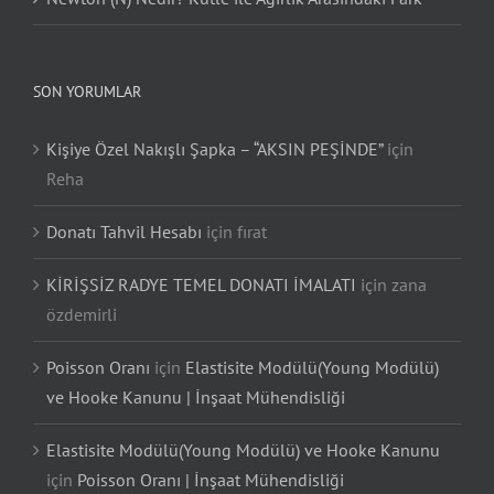
SON YORUMLAR
Kişiye Özel Nakışlı Şapka – “AKSIN PEŞİNDE”
için
Reha
Donatı Tahvil Hesabı
için
fırat
KİRİŞSİZ RADYE TEMEL DONATI İMALATI
için
zana
özdemirli
Poisson Oranı
için
Elastisite Modülü(Young Modülü)
ve Hooke Kanunu | İnşaat Mühendisliği
Elastisite Modülü(Young Modülü) ve Hooke Kanunu
için
Poisson Oranı | İnşaat Mühendisliği