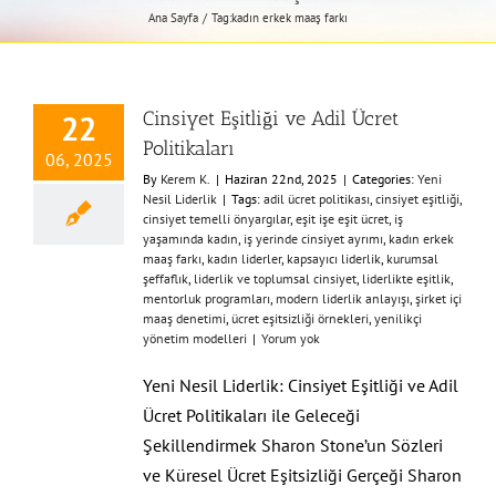
Ana Sayfa
Tag:
kadın erkek maaş farkı
Cinsiyet Eşitliği ve Adil Ücret
22
Politikaları
06, 2025
By
Kerem K.
|
Haziran 22nd, 2025
|
Categories:
Yeni
Nesil Liderlik
|
Tags:
adil ücret politikası
,
cinsiyet eşitliği
,
cinsiyet temelli önyargılar
,
eşit işe eşit ücret
,
iş
yaşamında kadın
,
iş yerinde cinsiyet ayrımı
,
kadın erkek
maaş farkı
,
kadın liderler
,
kapsayıcı liderlik
,
kurumsal
şeffaflık
,
liderlik ve toplumsal cinsiyet
,
liderlikte eşitlik
,
mentorluk programları
,
modern liderlik anlayışı
,
şirket içi
maaş denetimi
,
ücret eşitsizliği örnekleri
,
yenilikçi
yönetim modelleri
|
Yorum yok
Yeni Nesil Liderlik: Cinsiyet Eşitliği ve Adil
Ücret Politikaları ile Geleceği
Şekillendirmek Sharon Stone’un Sözleri
ve Küresel Ücret Eşitsizliği Gerçeği Sharon