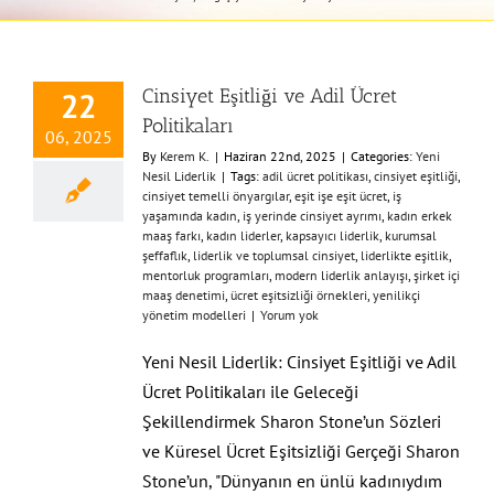
Cinsiyet Eşitliği ve Adil Ücret
22
Politikaları
06, 2025
By
Kerem K.
|
Haziran 22nd, 2025
|
Categories:
Yeni
Nesil Liderlik
|
Tags:
adil ücret politikası
,
cinsiyet eşitliği
,
cinsiyet temelli önyargılar
,
eşit işe eşit ücret
,
iş
yaşamında kadın
,
iş yerinde cinsiyet ayrımı
,
kadın erkek
maaş farkı
,
kadın liderler
,
kapsayıcı liderlik
,
kurumsal
şeffaflık
,
liderlik ve toplumsal cinsiyet
,
liderlikte eşitlik
,
mentorluk programları
,
modern liderlik anlayışı
,
şirket içi
maaş denetimi
,
ücret eşitsizliği örnekleri
,
yenilikçi
yönetim modelleri
|
Yorum yok
Yeni Nesil Liderlik: Cinsiyet Eşitliği ve Adil
Ücret Politikaları ile Geleceği
Şekillendirmek Sharon Stone’un Sözleri
ve Küresel Ücret Eşitsizliği Gerçeği Sharon
Stone’un, "Dünyanın en ünlü kadınıydım