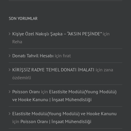
SON YORUMLAR
Kişiye Özel Nakışlı Şapka – “AKSIN PEŞİNDE”
için
Reha
Donatı Tahvil Hesabı
için
fırat
KİRİŞSİZ RADYE TEMEL DONATI İMALATI
için
zana
özdemirli
Poisson Oranı
için
Elastisite Modülü(Young Modülü)
ve Hooke Kanunu | İnşaat Mühendisliği
Elastisite Modülü(Young Modülü) ve Hooke Kanunu
için
Poisson Oranı | İnşaat Mühendisliği