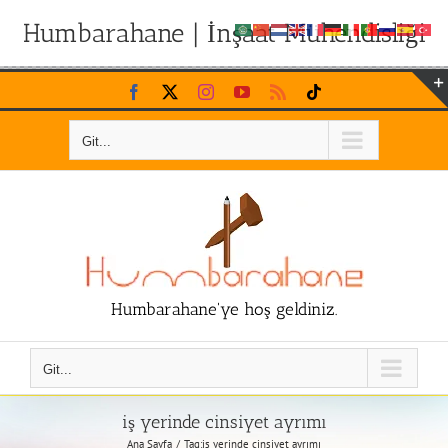
Humbarahane | İnşaat Mühendisliği
Skip
Facebook
X
Instagram
YouTube
Rss
Tiktok
to
content
Git...
Humbarahane'ye hoş geldiniz.
Git...
iş yerinde cinsiyet ayrımı
Ana Sayfa
Tag:
iş yerinde cinsiyet ayrımı