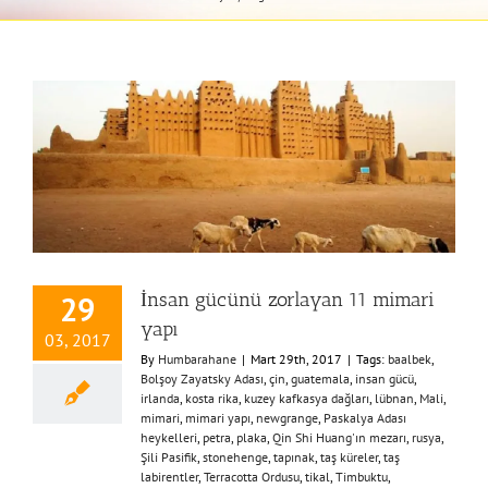
İnsan gücünü zorlayan 11 mimari
29
yapı
03, 2017
By
Humbarahane
|
Mart 29th, 2017
|
Tags:
baalbek
,
Bolşoy Zayatsky Adası
,
çin
,
guatemala
,
insan gücü
,
irlanda
,
kosta rika
,
kuzey kafkasya dağları
,
lübnan
,
Mali
,
mimari
,
mimari yapı
,
newgrange
,
Paskalya Adası
heykelleri
,
petra
,
plaka
,
Qin Shi Huang'ın mezarı
,
rusya
,
Şili Pasifik
,
stonehenge
,
tapınak
,
taş küreler
,
taş
labirentler
,
Terracotta Ordusu
,
tikal
,
Timbuktu
,