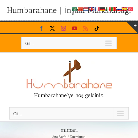
Humbarahane | İnşaat Mühendisliği
Skip
Facebook
X
Instagram
YouTube
Rss
Tiktok
to
content
Git...
Humbarahane'ye hoş geldiniz.
Git...
mimari
Ana Sayfa
Tag:
mimari