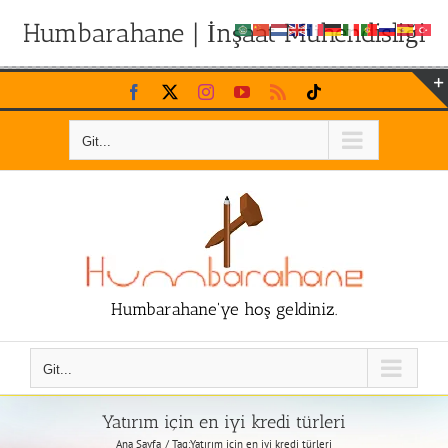
Humbarahane | İnşaat Mühendisliği
Skip
Facebook
X
Instagram
YouTube
Rss
Tiktok
to
content
Git...
Humbarahane'ye hoş geldiniz.
Git...
Yatırım için en iyi kredi türleri
Ana Sayfa
Tag:
Yatırım için en iyi kredi türleri