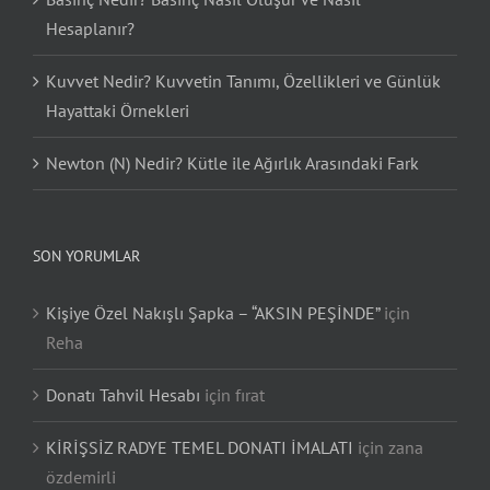
Basınç Nedir? Basınç Nasıl Oluşur ve Nasıl
Hesaplanır?
Kuvvet Nedir? Kuvvetin Tanımı, Özellikleri ve Günlük
Hayattaki Örnekleri
Newton (N) Nedir? Kütle ile Ağırlık Arasındaki Fark
SON YORUMLAR
Kişiye Özel Nakışlı Şapka – “AKSIN PEŞİNDE”
için
Reha
Donatı Tahvil Hesabı
için
fırat
KİRİŞSİZ RADYE TEMEL DONATI İMALATI
için
zana
özdemirli