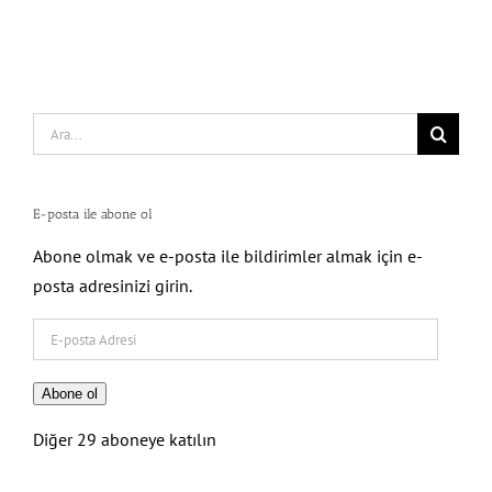
Search
for:
E-posta ile abone ol
Abone olmak ve e-posta ile bildirimler almak için e-
posta adresinizi girin.
E-
posta
Adresi
Abone ol
Diğer 29 aboneye katılın