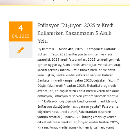
Enflasyon Düşüyor: 2025’te Kredi
4
Kullanırken Kazanmanın 5 Akıllı
04, 2025
Yolu
By
Kerem K.
|
Nisan 4th, 2025
|
Categories:
Haftalık
Bülten
|
Tags:
2025 enflasyon tahminleri ve kredi
stratejisi
,
2025 kredi faiz oranları
,
2025'te kredi çekmek
için en uygun ay
,
Altın kredisi avantajları ve riskleri
,
Araç
kredisi çekmek mantıklı mı?
,
Banka kredileri ve döviz
kuru ilişkisi
,
Banka kredisi çekerken yapılan hatalar
,
Bankaların kredi kampanyaları 2025
,
değişken faiz mi?
,
Düşük faizli kredi fırsatları 2025
,
Elektrikli araç kredisi
avantajları
,
En düşük faizli konut kredisi veren bankalar
,
enflasyon
,
Enflasyon düşerken yatırım yapmak mantıklı
mı?
,
Enflasyon düştüğünde kredi çekmek mantıklı mı?
,
Enflasyon düştüğünde nasıl yatırım yapılır?
,
Faiz oranları
düşerken nasıl kredi alınır?
,
Faiz oranları düşerken
yatırım fırsatları
,
Finans2025
,
İhtiyaç kredisi çekerken
dikkat edilmesi gerekenler
,
İhtiyaç kredisi faizleri 2025
,
Kira mı
,
Konut kredisi almak için en iyi zaman
,
konut