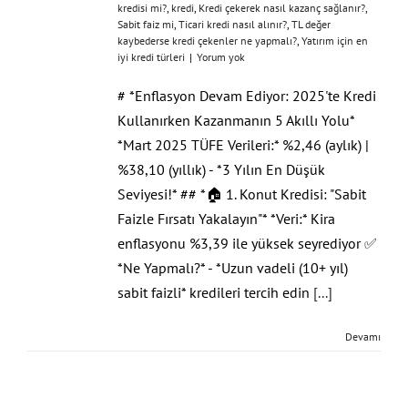
kredisi mi?
,
kredi
,
Kredi çekerek nasıl kazanç sağlanır?
,
Sabit faiz mi
,
Ticari kredi nasıl alınır?
,
TL değer
kaybederse kredi çekenler ne yapmalı?
,
Yatırım için en
iyi kredi türleri
|
Yorum yok
# *Enflasyon Devam Ediyor: 2025'te Kredi
Kullanırken Kazanmanın 5 Akıllı Yolu*
*Mart 2025 TÜFE Verileri:* %2,46 (aylık) |
%38,10 (yıllık) - *3 Yılın En Düşük
Seviyesi!* ## *🏠 1. Konut Kredisi: "Sabit
Faizle Fırsatı Yakalayın"* *Veri:* Kira
enflasyonu %3,39 ile yüksek seyrediyor ✅
*Ne Yapmalı?* - *Uzun vadeli (10+ yıl)
sabit faizli* kredileri tercih edin
[...]
Devamı