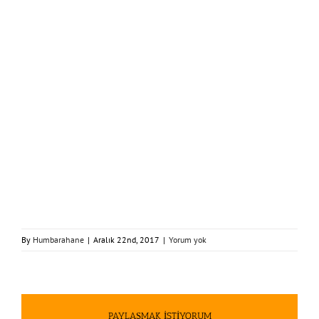
By
Humbarahane
|
Aralık 22nd, 2017
|
Yorum yok
PAYLAŞMAK İSTİYORUM