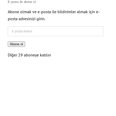
E-posta ile abone ol
Abone olmak ve e-posta ile bildirimler almak için e-
posta adresinizi girin.
E-
posta
Adresi
Abone ol
Diğer 29 aboneye katılın