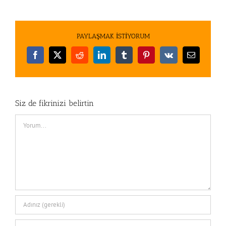
PAYLAŞMAK İSTİYORUM
Facebook
X
Reddit
LinkedIn
Tumblr
Pinterest
Vk
E-
posta
Siz de fikrinizi belirtin
Comment