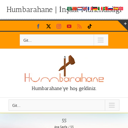
Humbarahane | İnşaat Mühendisliği
Skip
Facebook
X
Instagram
YouTube
Rss
Tiktok
to
content
Git...
Humbarahane'ye hoş geldiniz.
Git...
55
Ana Sayfa
55