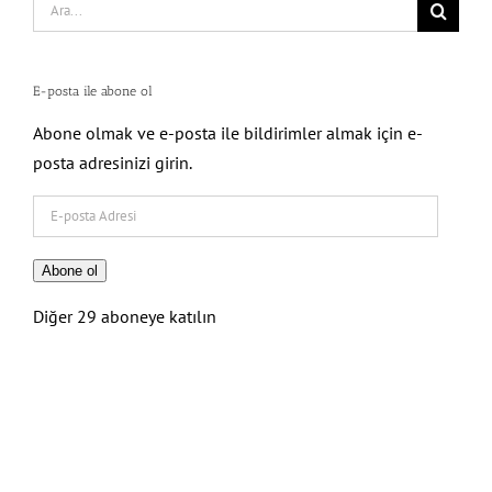
Search
for:
E-posta ile abone ol
Abone olmak ve e-posta ile bildirimler almak için e-
posta adresinizi girin.
E-
posta
Adresi
Abone ol
Diğer 29 aboneye katılın