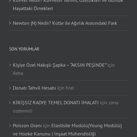
Kuvvet Nedir? Kuvvetin Tanımı, Özellikleri ve Günlük
Hayattaki Örnekleri
Newton (N) Nedir? Kütle ile Ağırlık Arasındaki Fark
SON YORUMLAR
Kişiye Özel Nakışlı Şapka – “AKSIN PEŞİNDE”
için
Reha
Donatı Tahvil Hesabı
için
fırat
KİRİŞSİZ RADYE TEMEL DONATI İMALATI
için
zana
özdemirli
Poisson Oranı
için
Elastisite Modülü(Young Modülü)
ve Hooke Kanunu | İnşaat Mühendisliği