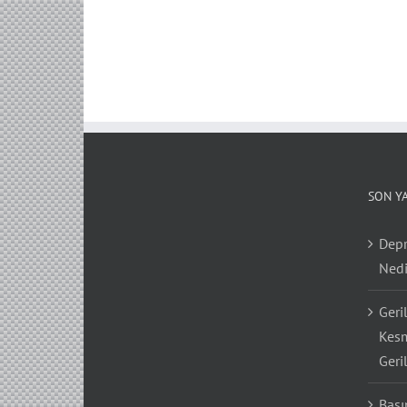
SON Y
Depr
Nedi
Geri
Kesm
Geri
Bası