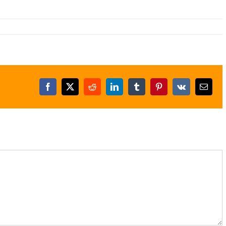
Facebook
X
Reddit
LinkedIn
Tumblr
Pinterest
Vk
E-
posta