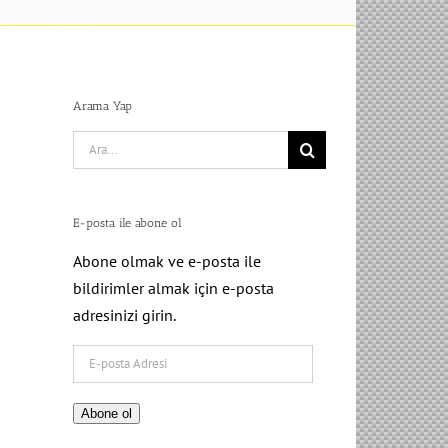
Arama Yap
Search
for:
E-posta ile abone ol
Abone olmak ve e-posta ile
bildirimler almak için e-posta
adresinizi girin.
E-
posta
Adresi
Abone ol