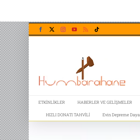
Skip
Facebook
X
Instagram
YouTube
Rss
Tiktok
to
content
ETKİNLİKLER
HABERLER VE GELİŞMELER
HIZLI DONATI TAHVİLİ
Evin Depreme Dayanı