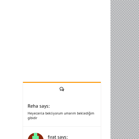
Yorum
Reha says:
Heyecanla bekliyorum umarım beklediğim
gibidir
fırat says: