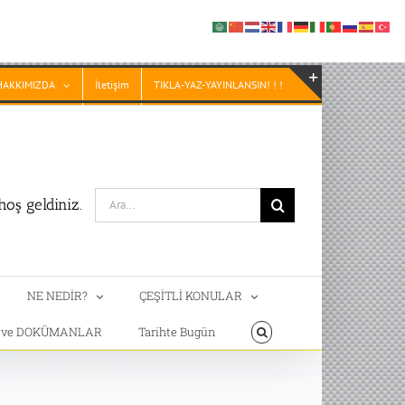
HAKKIMIZDA
İletişim
TIKLA-YAZ-YAYINLANSIN! ! !
Toggle
Sliding
Bar
Area
Search
oş geldiniz.
for:
NE NEDİR?
ÇEŞİTLİ KONULAR
T ve DOKÜMANLAR
Tarihte Bugün