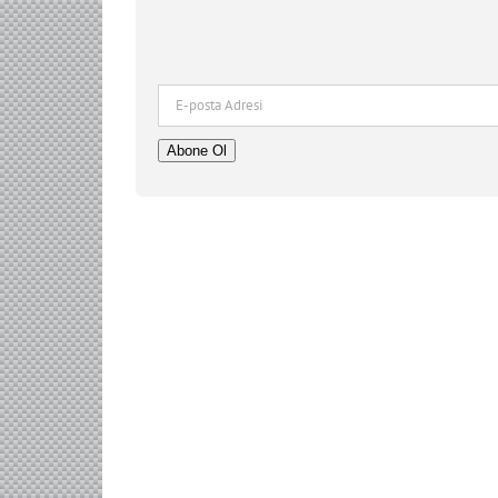
E-
posta
Adresi
Abone Ol