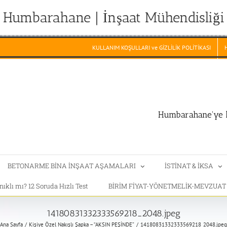
Humbarahane | İnşaat Mühendisliği
KULLANIM KOŞULLARI ve GİZLİLİK POLİTİKASI
Humbarahane'ye h
BETONARME BİNA İNŞAAT AŞAMALARI
İSTİNAT & İKSA
klı mı? 12 Soruda Hızlı Test
BİRİM FİYAT-YÖNETMELİK-MEVZUA
14180831332333569218_2048.jpeg
Ana Sayfa
Kişiye Özel Nakışlı Şapka – “AKSIN PEŞİNDE”
14180831332333569218_2048.jpeg