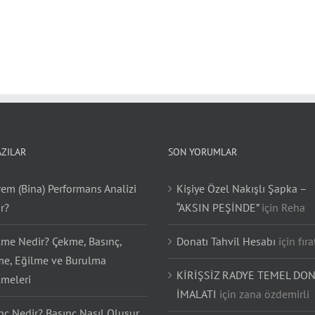
AZILAR
SON YORUMLAR
em (Bina) Performans Analizi
Kişiye Özel Nakışlı Şapka –
r?
“AKSIN PEŞİNDE”
için
Reha
lme Nedir? Çekme, Basınç,
Donatı Tahvil Hesabı
için
fıra
e, Eğilme ve Burulma
KİRİŞSİZ RADYE TEMEL DON
lmeleri
İMALATI
için
zana özdemirli
nç Nedir? Basınç Nasıl Oluşur